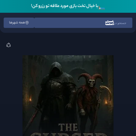
🛏️
با خیال تخت بازی مورد علاقه تو رزرو کن!
همه شهرها
جستجو در