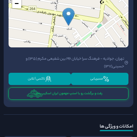
−
تهران، جوادیه - فرهنگ سرا خیابان 196 بین شفیعی مکرم (۱۳۵) و
حسینی(۱۳۷)
مسیریابی
تاکسی آنلاین
رفت و برگشت رو با اسنپ مهمون ایران اسکیپ باش
امکانات و ویژگی ها