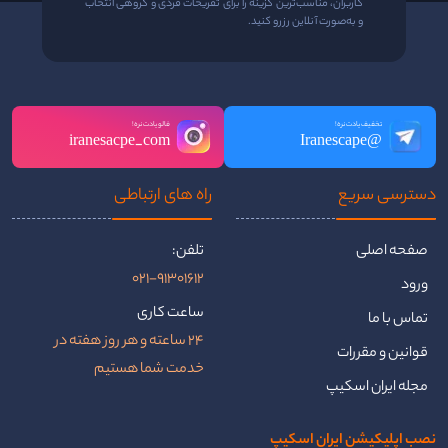
کاربران، مناسب‌ترین گزینه را برای تفریحات فردی و گروهی انتخاب
و به‌صورت آنلاین رزرو کنید.
تخفیف یادت نره!
فالو یادت نره!
iranesacpe_com
@Iranescape
دسترسی سریع
راه ‌های ارتباطی
صفحه اصلی
تلفن:
021-91301612
ورود
ساعت کاری
تماس با ما
24 ساعته و هر روز هفته در
قوانین و مقررات
خدمت شما هستیم
مجله ایران اسکیپ
نصب اپلیکیشن ایران اسکیپ