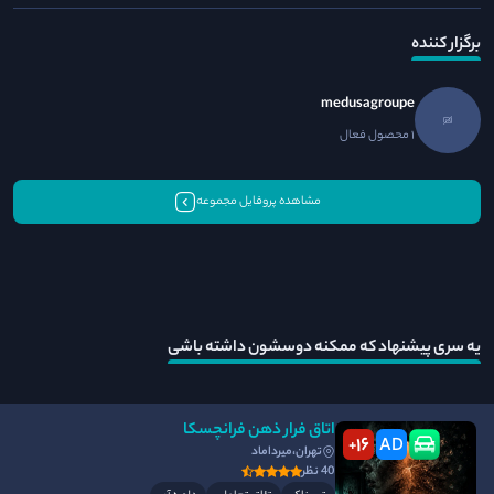
برگزار کننده
medusagroupe
1 محصول فعال
مشاهده پروفایل مجموعه
یه سری پیشنهاد که ممکنه دوسشون داشته باشی
اتاق فرار ذهن فرانچسکا
16
AD
+
تهران،میرداماد
40 نظر