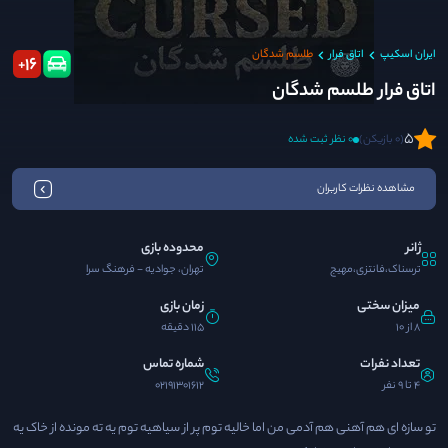
ایران اسکیپ
اتاق فرار
طلسم شدگان
16
+
اتاق فرار طلسم شدگان
5
(0 بازیکن)
0 نظر ثبت شده
مشاهده نظرات کاربران
ژانر
محدوده بازی
ترسناک،فانتزی،مهیج
تهران، جوادیه - فرهنگ سرا
میزان سختی
زمان بازی
8 از 10
115 دقیقه
تعداد نفرات
شماره تماس
4 تا 9 نفر
02191301612
تو سازه ای هم آهنی هم آدمی من اما خالیه توم پر از سیاهیه توم یه ته مونده از خاک یه