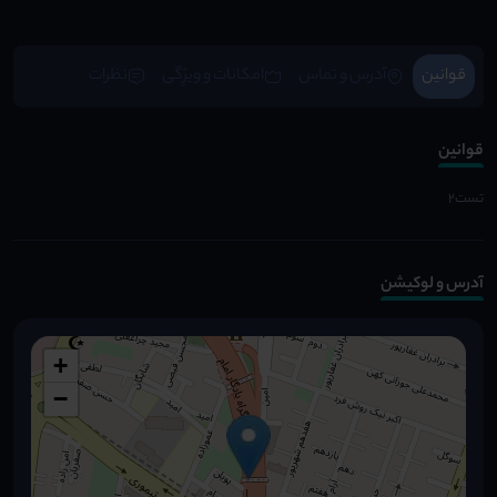
قوانین
آدرس و تماس
امکانات و ویژِگی
نظرات
قوانین
تست۲
آدرس و لوکیشن
+
−