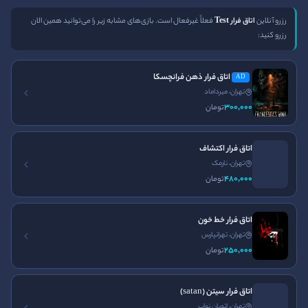
دسترسی سریع
راه ‌های ارتباطی
رزرو آنلاین
اتاق فرار Test
فعلاً غیرفعال است. بازی‌های مشابه زیر را می‌توانید همین الان
رزرو کنید:
صفحه اصلی
تلفن:
021-91301612
ورود
اتاق فرار ذهن فرانچسکا
AD
ساعت کاری
تهران، میرداماد
تماس با ما
300٬000
تومان
24 ساعته و هر روز هفته در
قوانین و مقررات
خدمت شما هستیم
مجله ایران اسکیپ
اتاق فرار اکتشاف
تهران، نارمک
نصب اپلیکیشن ایران اسکیپ
480٬000
تومان
اتاق فرار خط خون
تهران، تهرانپارس
250٬000
تومان
اتاق فرار ترسناک
اتاق فرار اصفهان
اتاق فرار تهران
اتاق فرار غیر ترسناک
اتاق فرار کرج
اتاق فرار سیتن (satan)
اتاق فرار مشهد
پرونده آنلاین
سینما ترس
تهران، اتوبان نواب