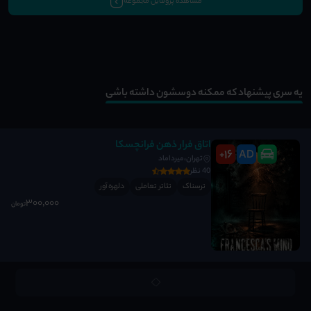
مشاهده پروفایل مجموعه
یه سری پیشنهاد که ممکنه دوسشون داشته باشی
اتاق فرار ذهن فرانچسکا
16
AD
+
تهران،میرداماد
40 نظر
ترسناک
تئاتر تعاملی
دلهره آور
300٬000
تومان