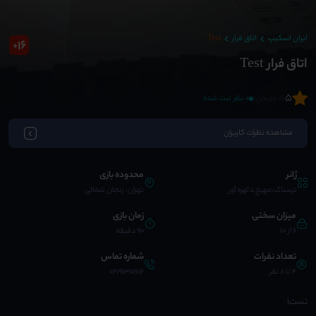
ایران اسکیپ
اتاق فرار
Test
16
+
اتاق فرار Test
5
(0 بازیکن)
0 نظر ثبت شده
مشاهده نظرات کاربران
ژانر
محدوده بازی
ترسناک،مهیج،دلهره آور
تهران، زنجان شمالی
میزان سختی
زمان بازی
6 از 10
90 دقیقه
تعداد نفرات
شماره تماس
4 تا 8 نفر
02191301612
تست۱