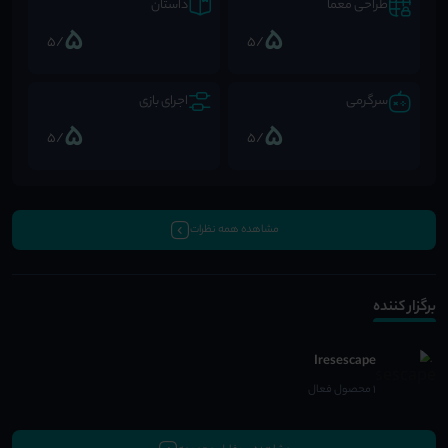
طراحی معما
داستان
5
5
/5
/5
سرگرمی
اجرای بازی
5
5
/5
/5
مشاهده همه نظرات
برگزار کننده
Iresescape
1 محصول فعال