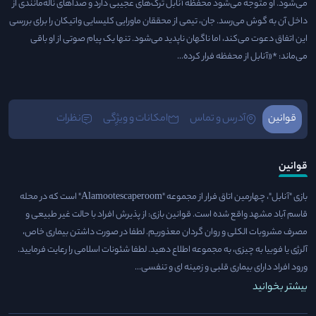
می‌شود. او متوجه می‌شود محفظهٔ آنابل ترک‌های عجیبی دارد و صداهای ناله‌مانندی از
داخل آن به گوش می‌رسد. جان، تیمی از محققان ماورایی کلیسایی واتیکان را برای بررسی
این اتفاق دعوت می‌کند، اما ناگهان ناپدید می‌شود. تنها یک پیام صوتی از او باقی
می‌ماند: *«آنابل از محفظه فرار کرده...
قوانین
آدرس و تماس
امکانات و ویژِگی
نظرات
قوانین
بازی "آنابل"، چهارمین اتاق فرار از مجموعه "Alamootescaperoom" است که در محله
قاسم آباد مشهد واقع شده است. قوانین بازی: از پذیرش افراد با حالت غیر طبیعی و
مصرف مشروبات الکلی و روان گردان معذوریم. لطفا در صورت داشتن بیماری خاص،
آلرژی یا فوبیا به چیزی، به مجموعه اطلاع دهید. لطفا شئونات اسلامی را رعایت فرمایید.
ورود افراد دارای بیماری قلبی و زمینه ای و تنفسی...
بیشتر بخوانید