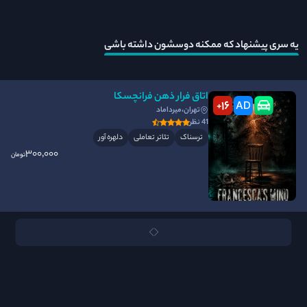
یه سری پیشنهاد که ممکنه دوسشون داشته باشی
اتاق فرار ذهن فرانچسکا
16
AD
+
تهران،میرداماد
41 نظر
ترسناک
تئاتر تعاملی
دلهره آور
300٬000
تومان