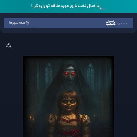
🛏️
با خیال تخت بازی مورد علاقه تو رزرو کن!
همه شهرها
جستجو در