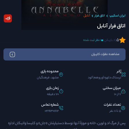
ایران اسکیپ
اتاق فرار
آنابل
16
+
اتاق فرار آنابل
5
(8 بازیکن)
1 نظر ثبت شده
مشاهده نظرات کاربران
ژانر
محدوده بازی
ترسناک،دلهره آور،وهم آلود
مشهد، فرهنگیان
میزان سختی
زمان بازی
7 از 10
70 دقیقه
تعداد نفرات
شماره تماس
5 تا 8 نفر
02191301612
پس از مرگ اد و لورن، خانه و موزهٔ آنها توسط دستیارشان «جان» و کلیسا واتیکان اداره