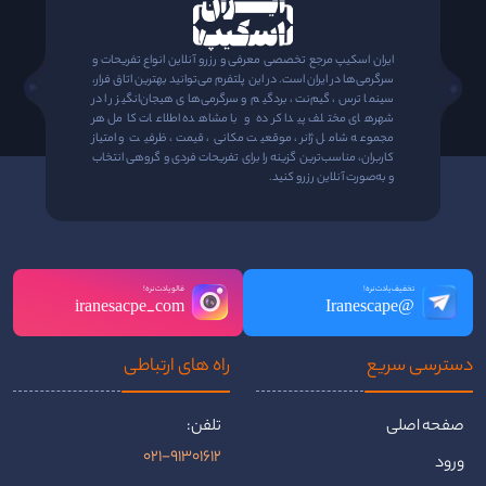
ایران اسکیپ مرجع تخصصی معرفی و رزرو آنلاین انواع تفریحات و
سرگرمی‌ها در ایران است. در این پلتفرم می‌توانید بهترین اتاق فرار،
سینما ترس، گیم‌نت، بردگیم و سرگرمی‌های هیجان‌انگیز را در
شهرهای مختلف پیدا کرده و با مشاهده اطلاعات کامل هر
مجموعه شامل ژانر، موقعیت مکانی، قیمت، ظرفیت و امتیاز
کاربران، مناسب‌ترین گزینه را برای تفریحات فردی و گروهی انتخاب
و به‌صورت آنلاین رزرو کنید.
تخفیف یادت نره!
فالو یادت نره!
iranesacpe_com
@Iranescape
دسترسی سریع
راه ‌های ارتباطی
صفحه اصلی
تلفن:
021-91301612
ورود