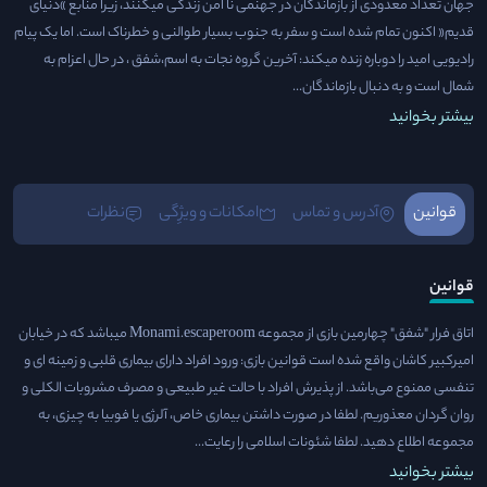
جهان تعداد معدودی از بازماندگان در جهنمی نا امن زندگی میکنند، زیرا منابع »دنیای
قدیم« اکنون تمام شده است و سفر به جنوب بسیار طوالنی و خطرناک است. اما یک پیام
رادیویی امید را دوباره زنده میکند: آخرین گروه نجات به اسم،شفق ، در حال اعزام به
شمال است و به دنبال بازماندگان...
بیشتر بخوانید
قوانین
آدرس و تماس
امکانات و ویژِگی
نظرات
قوانین
اتاق فرار "شفق"​ چهارمین بازی از مجموعه​ Monami.escaperoom میباشد که در خیابان
امیرکبیر کاشان​ واقع شده است​ قوانین بازی: ورود افراد دارای بیماری قلبی و زمینه ای و
تنفسی ممنوع می‌باشد. از پذیرش افراد با حالت غیر طبیعی و مصرف مشروبات الکلی و
روان گردان معذوریم. لطفا در صورت داشتن بیماری خاص، آلرژی یا فوبیا به چیزی، به
مجموعه​ اطلاع دهید. لطفا شئونات اسلامی را رعایت...
بیشتر بخوانید