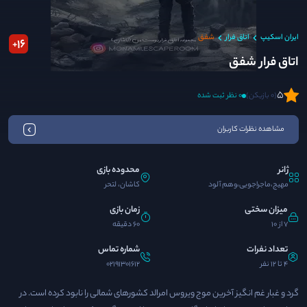
ایران اسکیپ
اتاق فرار
شفق
16
+
اتاق فرار شفق
5
(0 بازیکن)
0 نظر ثبت شده
مشاهده نظرات کاربران
ژانر
محدوده بازی
مهیج،ماجراجویی،وهم آلود
کاشان، لتحر
میزان سختی
زمان بازی
7 از 10
60 دقیقه
تعداد نفرات
شماره تماس
4 تا 12 نفر
02191301612
گرد و غبار غم انگیز آخرین موج ویروس امرالد کشورهای شمالی را نابود کرده است. در