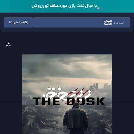
🛏️
با خیال تخت بازی مورد علاقه تو رزرو کن!
همه شهرها
جستجو در