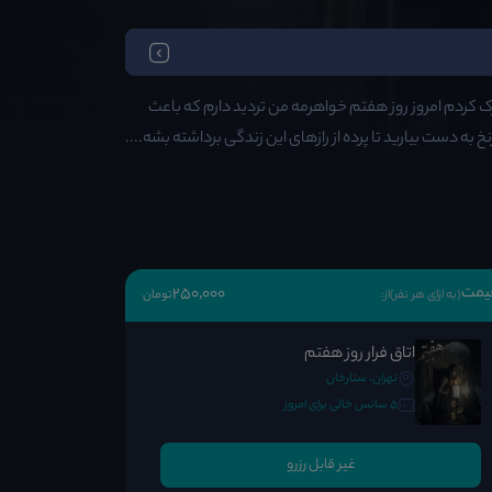
 کردم امروز روز هفتم خواهرمه من تردید دارم که باعث
به دست بیارید تا پرده از رازهای این زندگی برداشته بشه....
یمت
250٬000
(به ازای هر نفر)
از:
تومان
اتاق فرار روز هفتم
تهران، ستارخان
5 سانس خالی برای امروز
غیر قابل رزرو