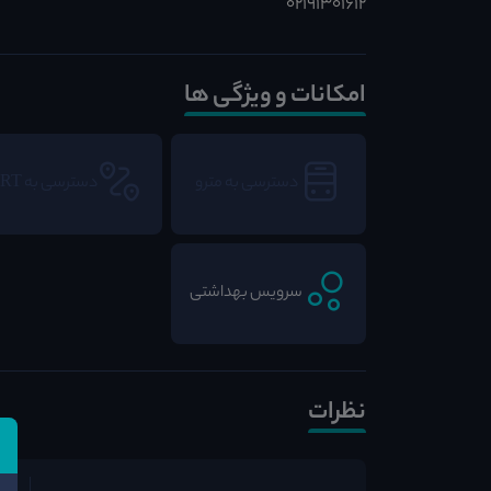
02191301612
امکانات و ویژگی ها
دسترسی به مترو
دسترسی به BRT
سرویس بهداشتی
نظرات