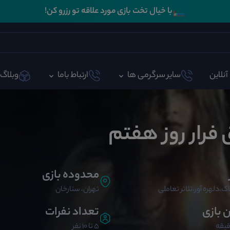
🛏️
با خیال تخت بازی مورد علاقه تو رزرو کن!
آنلاین
سایر سرگرمی ها
ارتباط باما
وبلاگ
 فرار روز هفتم
محدوده بازی
ک،دلهره آور،تئاتر تعاملی
تهران، ستارخان
ن بازی
تعداد نفرات
5 تا 10 نفر