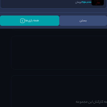
250٬000
تومان
بستن
همه بازی‌ها
سطحش بالاس
مه کارکنان این مجموعه