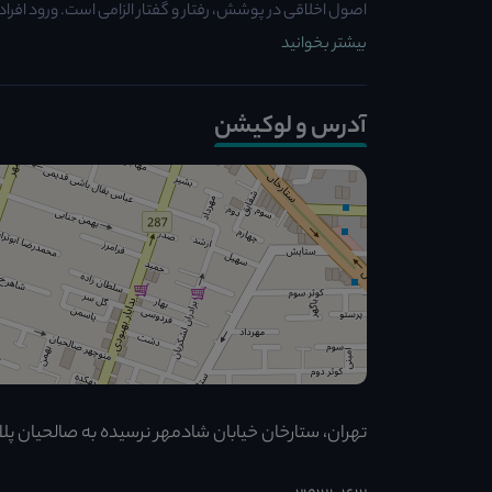
اصول اخلاقی در پوشش، رفتار و گفتار الزامی است. ورود افراد د
بیشتر بخوانید
آدرس و لوکیشن
تهران، ستارخان خیابان شادمهر نرسیده به صالحیان پلاک ۵