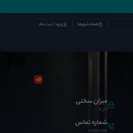
همه شهرها
ورود/ثبت نام
16
+
میزان سختی
9 از 10
شماره تماس
02191301612