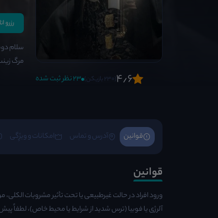
رزرو ات
سلام دوس
مرگ زینب 
4٫6
23 نظر ثبت شده
(230 بازیکن)
قوانین
آدرس و تماس
امکانات و ویژِگی
قوانین
ورود افراد در حالت غیرطبیعی یا تحت تأثیر مشروبات الکلی، م
آلرژی یا فوبیا (ترس شدید از شرایط یا محیط خاص)، لطفاً پیش