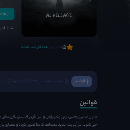
رزرو ات
شما ناخو
5
0 نظر ثبت شده
(0 بازیکن)
قوانین
آدرس و تماس
امکانات و ویژِگی
قوانین