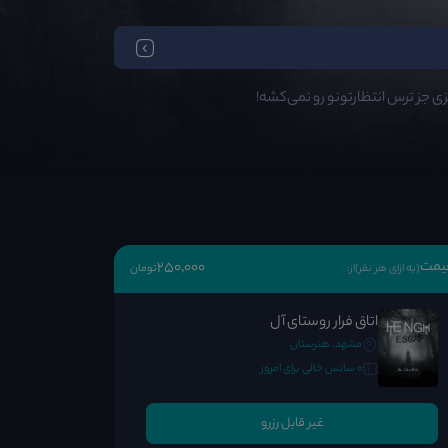
ی جز ترس انتظارتونو رو نمی‌کشه!
یمت
250٬000
(به ازای هر نفر)
از:
تومان
اتاق فرار روستای آل
مشهد، هنرستان
0 سانس خالی برای امروز
غیر قابل رزرو