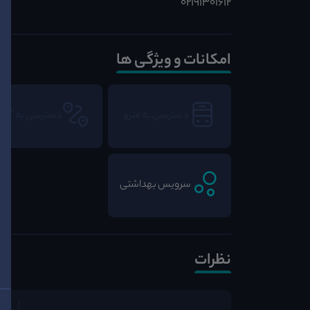
02191301612
امکانات و ویژگی ها
دسترسی به مترو
دسترسی به BRT
سرویس بهداشتی
نظرات