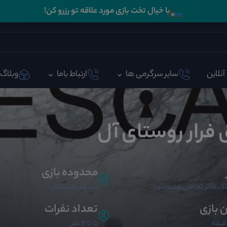
🛏️
با خیال تخت بازی مورد علاقه تو رزرو کن!
آنلاین
سایر سرگرمی ها
ارتباط باما
وبلاگ
 فرار روستای آل
محدوده بازی
ک،تئاتر تعاملی،وهم آلود
مشهد، هنرستان
ن بازی
تعداد نفرات
5 تا 12 نفر