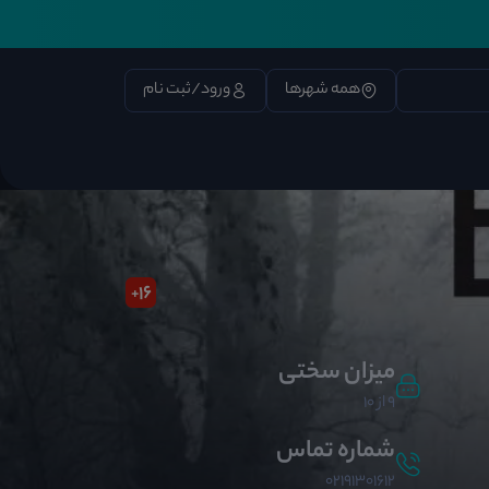
همه شهرها
ورود/ثبت نام
16
+
میزان سختی
9 از 10
شماره تماس
02191301612