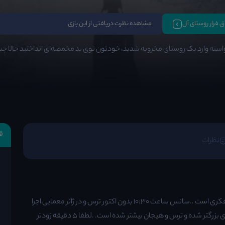
اق فرار روستای آل
مشاهده نظرت دریافتی از این بازی
استه وارد یک روستای مخروبه شدید، خودتون توی بد مخمصه‌ای انداختید حالا چیز
ق
نظرات
دارای مجوز رسمی از وزارت ورزش و جوانان و انجمن بازی‌های فکری است ..سانس ساعت 10:30 بدون اکتور ترس و در ژانر معمایی اجرا
می‌شود .در آپدیت جدید معماها کاملا تغییر کرده و فضای بازی بزرگتر شده و ترس و هیجان بیشتر شده است. .لطفا ۵ دقیقه زودتر