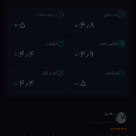
فضا سازی
برخورد پرسنل
5
4٫8
/5
/5
طراحی معما
داستان
4٫4
4٫9
/5
/5
سرگرمی
اجرای بازی
4٫4
5
/5
/5
سام راد
جمعه، 22 فروردین 1404