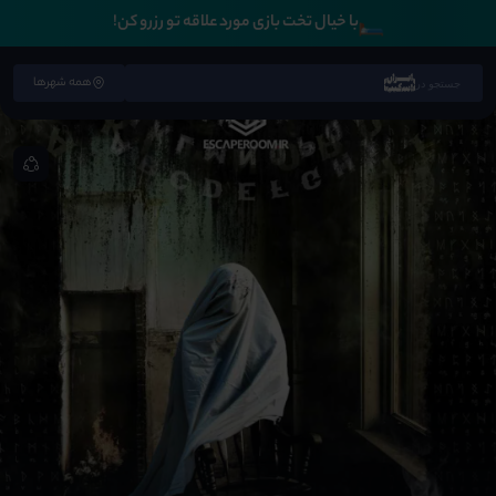
🛏️
با خیال تخت بازی مورد علاقه تو رزرو کن!
همه شهرها
جستجو در