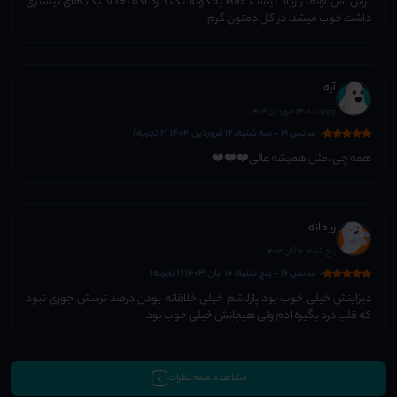
ترس اش اونقدر زیاد نیست فقط یه دونه بک داره اگه تعداد بک های بیشتری
داشت خوب میشد. در کل دمتون گرم.
آیه
چهارشنبه، 13 فروردین 1404
سانس 19 - سه شنبه، 12 فروردین 1404 (2 تجربه)
همه چی ،مثل همیشه عالی❤️❤️❤️
ریحانه
پنج شنبه، 10 آبان 1403
سانس 16 - پنج شنبه، 10 آبان 1403 (1 تجربه)
دیزاینش خیلی خوب بود پازلاشم خیلی خلاقانه بودن درصد ترسش جوری نبود
که قلب درد بگیره ادم ولی هیجانش خیلی خوب بود
مشاهده همه نظرات