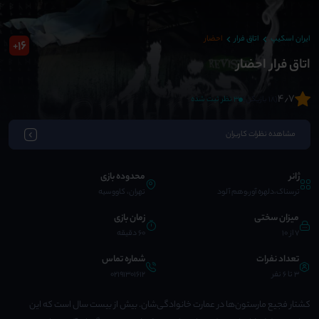
ایران اسکیپ
اتاق فرار
احضار
16
+
اتاق فرار احضار
4٫7
(18 بازیکن)
3 نظر ثبت شده
مشاهده نظرات کاربران
ژانر
محدوده بازی
ترسناک،دلهره آور،وهم آلود
تهران، کاووسیه
میزان سختی
زمان بازی
7 از 10
60 دقیقه
تعداد نفرات
شماره تماس
3 تا 6 نفر
02191301612
کشتار فجیع مارستون‌ها در عمارت خانوادگی‌شان. بیش از بیست سال است که این