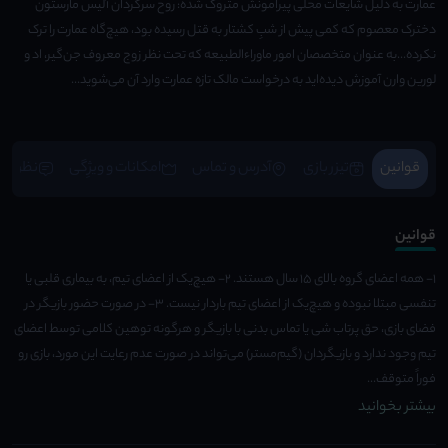
عمارت به دلیل شایعات محلی پیرامونش متروک شده: روح سرگردان آلیس مارستون
دخترک معصوم که کمی پیش از شبِ کشتار به قتل رسیده بود، هیچ‌گاه عمارت را ترک
نکرده...به عنوان متخصصان امور ماوراءالطبیعه که تحت نظر زوج معروف جن‌گیر، اد و
لورین وارن آموزش دیده‌اید به درخواست مالک تازه عمارت وارد آن می‌شوید...
قوانین
تیزر بازی
آدرس و تماس
امکانات و ویژِگی
نظرات
قوانین
1- همه اعضای گروه بالای 15 سال هستند. 2- هیچ‌یک از اعضای تیم، به بیماری قلبی یا
تنفسی مبتلا نبوده و هیچ‌یک از اعضای تیم باردار نیست. 3- در صورت حضور بازیگر در
فضای بازی، حق پرتاب شی یا تماس بدنی با بازیگر و هرگونه توهین کلامی توسط اعضای
تیم وجود ندارد و بازیگردان (گیم‌مستر) می‌تواند در صورت عدم رعایت این مورد، بازی رو
فوراً متوقف...
بیشتر بخوانید