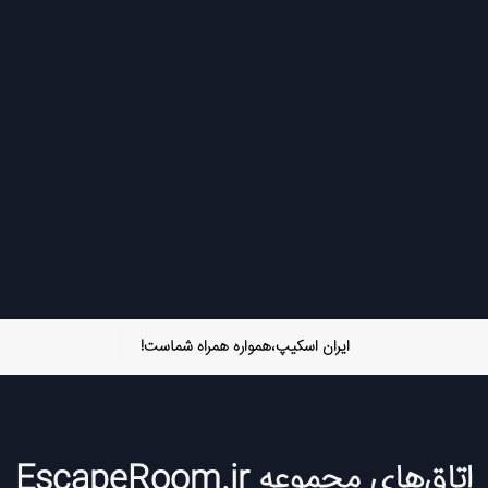
ایران اسکیپ،همواره همراه شماست!
اتاق‌های مجموعه EscapeRoom.ir