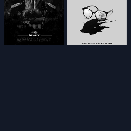
اتاق فرار مرداب
اتاق فرار خانواده مرموز
تهران،شهرک گلستان
تهران،تهرانسر
BarcodeEscape
BarcodeEscape
120٬000 تومان
110٬000 تومان
غیر قابل رزرو
غیر قابل رزرو