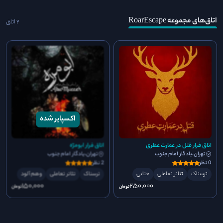
اتاق‌های مجموعه RoarEscape
2 اتاق
اتاق فرار قتل در عمارت عطری
اتاق فرار ابومرّه
تهران،یادگار امام جنوب
تهران،یادگار امام جنوب
0 نظر
2 نظر
ترسناک
تئاتر تعاملی
جنایی
ترسناک
تئاتر تعاملی
وهم آلود
150٬000
250٬000
تومان
تومان