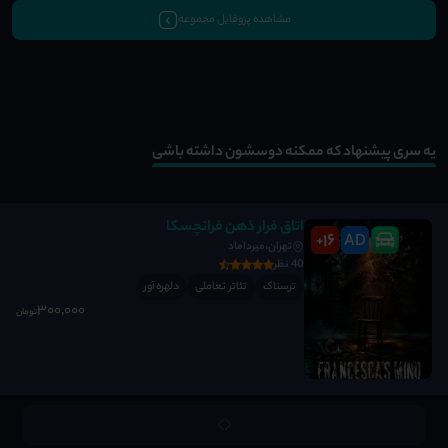
مشاهده پروفایل مجموعه
یه سری پیشنهاد که ممکنه دوسشون داشته باشی
اتاق فرار ذهن فرانچسکا
16
AD
+
تهران،میرداماد
40 نظر
ترسناک
تئاتر تعاملی
دلهره آور
300٬000
تومان