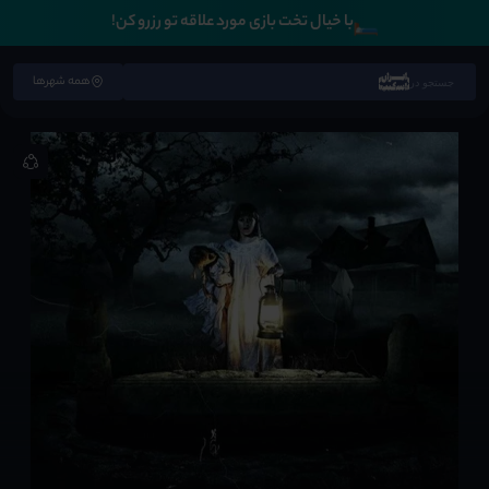
🛏️
با خیال تخت بازی مورد علاقه تو رزرو کن!
همه شهرها
جستجو در