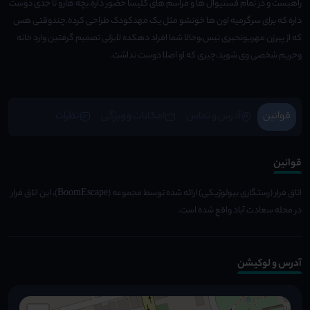
راهبست و در تمام فستیوال ها و مراسم های کلیسا حضور داره.بچه هارو تا حدی دوست
داره که برای سرگرمیه اون ها خونشو مثل یک مهدکودک طراحی کرده.چندوقتی هس
که از پیرزن مهربونخبری نیس،وحالا شما افراد دهکده لایزلی تصمیم گرفتین وارد خانه
وحریم شخصی وی شوید،چیزی که او اصلا دوست نداشت.
قوانین
آدرس و تماس
امکانات و ویژِگی
نظرات
قوانین
اتاق فرار (رستگاری بیولوژیکی) ارائه شده توسط مجموعه (BoomEscape)، این اتاق فرار
در محله سعادت آباد واقع شده است.
آدرس و لوکیشن