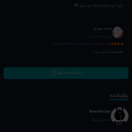
برای تجربه اولم واقعا خوب بود 😅
محمد مهدی
پنج شنبه، 23 تیر 1401
سانس 22 - دوشنبه، 20 تیر 1401 (1 تجربه)
معماها گنگ و سخت
مشاهده همه نظرات
برگزار کننده
BoomEscape
1 محصول فعال