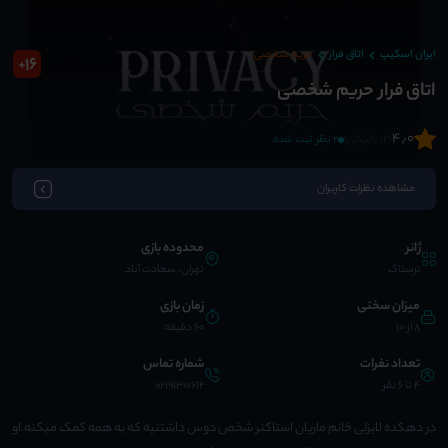
ایران اسکیپ
اتاق فرار
حریم شخصی
16
+
اتاق فرار حریم شخصی
4٫0
(12 بازیکن)
2 نظر ثبت شده
مشاهده نظرات کاربران
ژانر
محدوده بازی
ترسناک
تهران، سعادت آباد
میزان سختی
زمان بازی
8 از 10
60 دقیقه
تعداد نفرات
شماره تماس
4 تا 6 نفر
02191301612
در دهکده لایزلی خانم ماریان استاکنر شخص دوس داشتنیه که به همه کمک میکنه.او