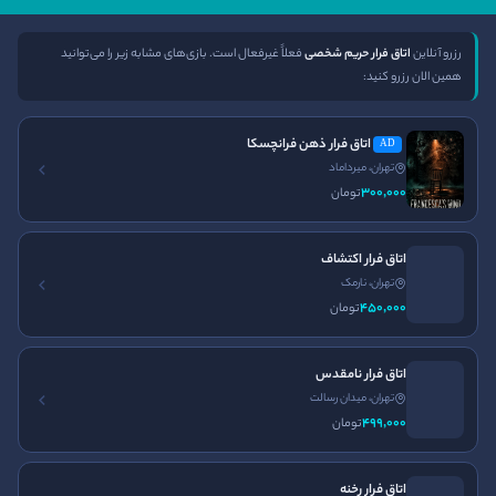
دسترسی سریع
راه ‌های ارتباطی
رزرو آنلاین
اتاق فرار حریم شخصی
فعلاً غیرفعال است. بازی‌های مشابه زیر را می‌توانید
همین الان رزرو کنید:
صفحه اصلی
تلفن:
021-91301612
ورود
اتاق فرار ذهن فرانچسکا
AD
ساعت کاری
تهران، میرداماد
تماس با ما
300٬000
تومان
24 ساعته و هر روز هفته در
قوانین و مقررات
خدمت شما هستیم
مجله ایران اسکیپ
اتاق فرار اکتشاف
تهران، نارمک
نصب اپلیکیشن ایران اسکیپ
450٬000
تومان
اتاق فرار نامقدس
تهران، میدان رسالت
499٬000
تومان
اتاق فرار ترسناک
اتاق فرار اصفهان
اتاق فرار تهران
اتاق فرار غیر ترسناک
اتاق فرار کرج
اتاق فرار رخنه
اتاق فرار مشهد
پرونده آنلاین
سینما ترس