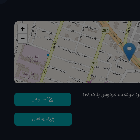
+
−
تهران، ستارخان ستارخان سره سه راه باقرخان جنب سفره خونه باغ فردوس پلاک ۱۶۸
مسیریابی
رزرو تلفنی