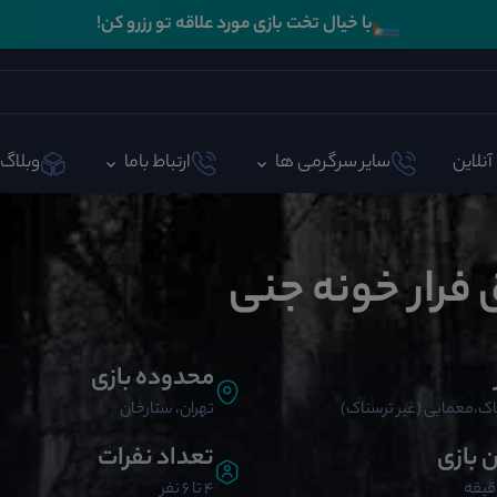
🛏️
با خیال تخت بازی مورد علاقه تو رزرو کن!
آنلاین
سایر سرگرمی ها
ارتباط باما
وبلاگ
 فرار خونه جنی
محدوده بازی
ک،معمایی (غیر ترسناک)
تهران، ستارخان
ن بازی
تعداد نفرات
4 تا 6 نفر