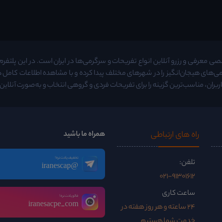
معرفی و رزرو آنلاین انواع تفریحات و سرگرمی‌ها در ایران است. در این پلتفرم م
ی‌های هیجان‌انگیز را در شهرهای مختلف پیدا کرده و با مشاهده اطلاعات کامل
ربران، مناسب‌ترین گزینه را برای تفریحات فردی و گروهی انتخاب و به‌صورت آنلاین ر
راه ‌های ارتباطی
همراه ما باشید
تخفیف یادت نره!
تلفن:
@iranescap
021-91301612
ساعت کاری
فالو یادت نره!
iranesacpe_com
24 ساعته و هر روز هفته در
خدمت شما هستیم