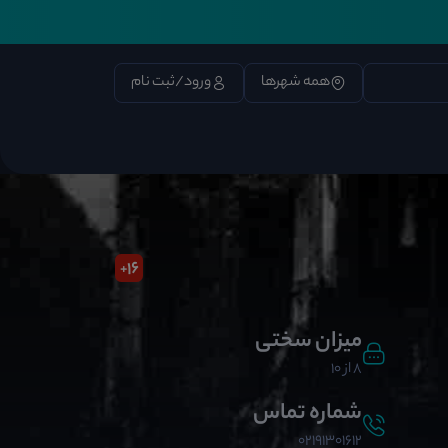
همه شهرها
ورود/ثبت نام
16
+
میزان سختی
8 از 10
شماره تماس
02191301612