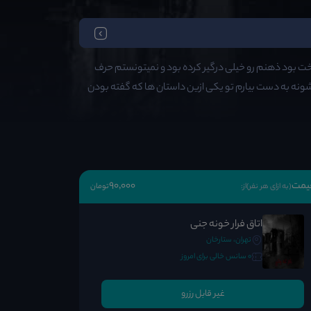
 بود ذهنم رو خیلی درگیر کرده بود و نمیتونستم حرف
نشونه به دست بیارم تو یکی ازین داستان ها که گفته بودن
یمت
90٬000
(به ازای هر نفر)
از:
تومان
اتاق فرار خونه جنی
تهران، ستارخان
0 سانس خالی برای امروز
غیر قابل رزرو