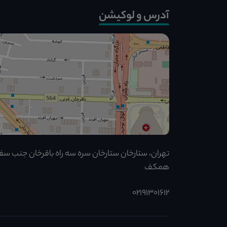
آدرس و لوکیشن
همکف
02191301612