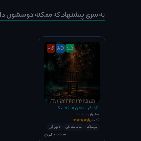
یه سری پیشنهاد که ممکنه دوسشون دا
16
AD
+
اتاق فرار ذهن فرانچسکا
تهران،میرداماد
40 نظر
ترسناک
تئاتر تعاملی
دلهره آور
300٬000
تومان