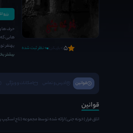
رزرو ا
حرف ها و
هایی که م
یهنفر توی سال ۱۳۶۴ از خونه زنده بی
5
0 نظر ثبت شده
(0 بازیکن)
بیشتر بخو
قوانین
آدرس و تماس
امکانات و ویژِگی
قوانین
اتاق فرار (خونه جنی) ارائه شده توسط مجموعه (تاج اسکیپ رو