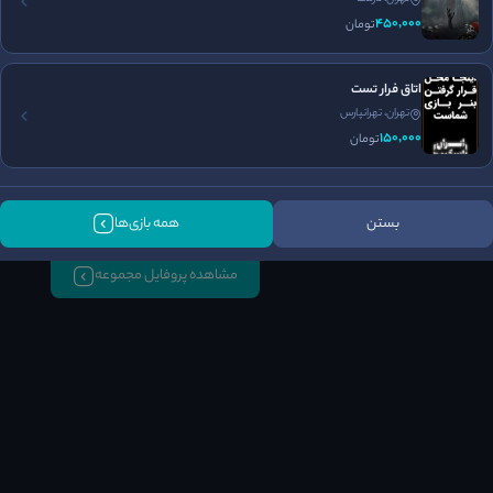
450٬000
تومان
داستان
سرگرمی
اجرای بازی
5
5
5
/5
/5
/5
اتاق فرار تست
تهران، تهرانپارس
150٬000
تومان
بستن
همه بازی‌ها
مشاهده پروفایل مجموعه