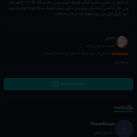
نه گیم پلی خوبی داشت الکی هزینه کنین برین جای دیگه کلا ۳ تا اکتور داره
ولی حال نداشتن اصلا بیان بترسونن دکور بسیار ضعیف و کلا خونه کوچیک بود
جوابگوی اتاق فرار نبود واقعا تازه در کنار یه کافه :/
حسین
چهارشنبه، 15 فروردین 1403
سانس 21 - سه شنبه، 14 فروردین 1403 (3 تجربه)
درجه یک
مشاهده همه نظرات
برگزار کننده
DreamEscape
1 محصول فعال