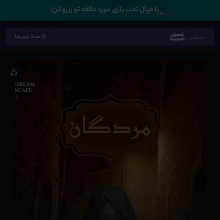
🛏️
با خیال تخت بازی مورد علاقه تو رزرو کن!
همه شهرها
جستجو در