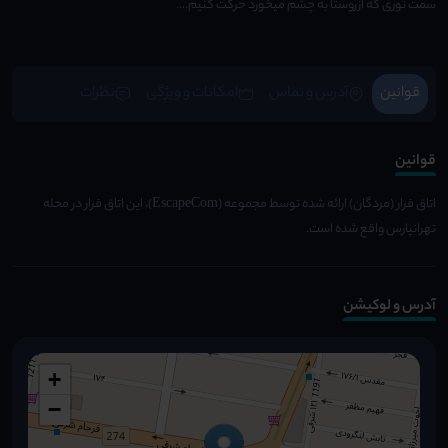
سمت نوری که ازروستا به چشم میخورد حرکت کنیم....
قوانین
آدرس و تماس
امکانات و ویژِگی
نظرات
قوانین
اتاق فرار (مردگان) ارائه شده توسط مجموعه (EscapeCom)، این اتاق فرار در محله
تهرانپارس واقع شده است.
آدرس و لوکیشن
+
−