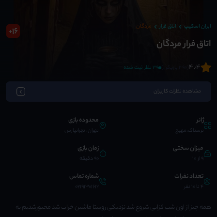
ایران اسکیپ
اتاق فرار
مردگان
16
+
اتاق فرار مردگان
4٫4
(390 بازیکن)
39 نظر ثبت شده
مشاهده نظرات کاربران
ژانر
محدوده بازی
ترسناک،مهیج
تهران، تهرانپارس
میزان سختی
زمان بازی
9 از 10
90 دقیقه
تعداد نفرات
شماره تماس
4 تا 10 نفر
02191301612
همه چیز از اون شب کزایی شروع شد نزدیکی روستا ماشین خراب شد مجبورشدیم به