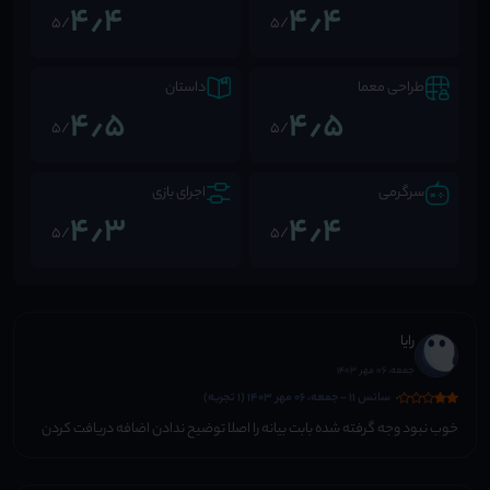
4٫4
4٫4
/5
/5
طراحی معما
داستان
4٫5
4٫5
/5
/5
سرگرمی
اجرای بازی
4٫3
4٫4
/5
/5
رایا
جمعه، 06 مهر 1403
سانس 11 - جمعه، 06 مهر 1403 (1 تجربه)
خوب نبود وجه گرفته شده بابت بيانه را اصلا توضيح ندادن اضافه دريافت كردن