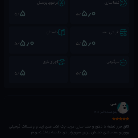
فضا سازی
برخورد پرسنل
5
5٫0
/5
/5
طراحی معما
داستان
5٫0
5٫0
/5
/5
سرگرمی
اجرای بازی
5
5
/5
/5
علی
پنج شنبه، 11 آبان 1402
اتاق فرار نطفه با دکور و فضا سازی درجه یک اکت های زیبا و وهمناک گیمپلی
روون و معاماهای خفنش من رو سورپرایز کرد خلاصه که لذت بردم