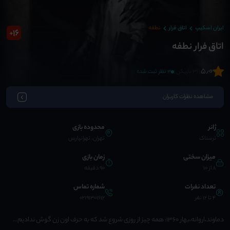
ایران اسکیپ
اتاق فرار
نطفه
16
+
اتاق فرار نطفه
5٫0
(36 بازیکن)
3 نظر ثبت شده
مشاهده نظرات کاربران
ژانر
محدوده بازی
ترسناک
تهران، تهرانپارس
میزان سختی
زمان بازی
8 از 10
90 دقیقه
تعداد نفرات
شماره تماس
4 تا 12 نفر
02191301612
دماوند،اروانه،بهار ۱۳۶۰: همه چیز از روزی شروع شد که به حرف اون زن گوش ندادیم...