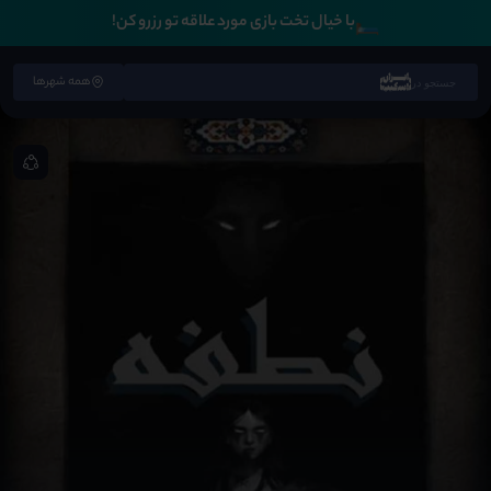
🛏️
با خیال تخت بازی مورد علاقه تو رزرو کن!
همه شهرها
جستجو در