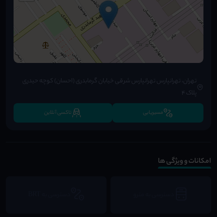
تهران، تهرانپارس تهرانپارس شرقی خیابان گرمابدری (احسان) کوچه حیدری
پلاک ۴
مسیریابی
تاکسی آنلاین
امکانات و ویژگی ها
دسترسی به مترو
دسترسی به BRT