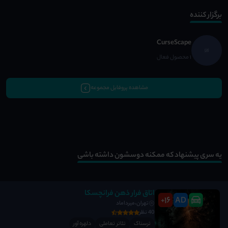
برگزار کننده
CurseScape
1 محصول فعال
مشاهده پروفایل مجموعه
یه سری پیشنهاد که ممکنه دوسشون داشته باشی
اتاق فرار ذهن فرانچسکا
16
AD
+
تهران،میرداماد
40 نظر
ترسناک
تئاتر تعاملی
دلهره آور