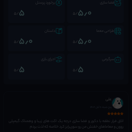
فضا سازی
برخورد پرسنل
5
5٫0
/5
/5
طراحی معما
داستان
5٫0
5٫0
/5
/5
سرگرمی
اجرای بازی
5
5
/5
/5
علی
پنج شنبه، 11 آبان 1402
اتاق فرار نطفه با دکور و فضا سازی درجه یک اکت های زیبا و وهمناک گیمپلی
روون و معاماهای خفنش من رو سورپرایز کرد خلاصه که لذت بردم