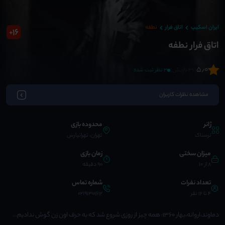
ایران اسکیپ
اتاق فرار
نطفه
16
+
اتاق فرار نطفه
5٫0
(36 بازیکن)
3 نظر ثبت شده
مشاهده نظرات کاربران
ژانر
محدوده بازی
ترسناک
تهران، تهرانپارس
میزان سختی
زمان بازی
8 از 10
90 دقیقه
تعداد نفرات
شماره تماس
4 تا 12 نفر
02191301612
دماوند،اروانه،بهار ۱۳۶۰: همه چیز از روزی شروع شد که به حرف اون زن گوش ندادیم...