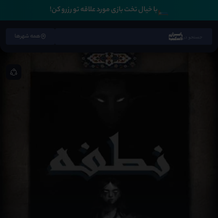
🛏️
با خیال تخت بازی مورد علاقه تو رزرو کن!
همه شهرها
جستجو در