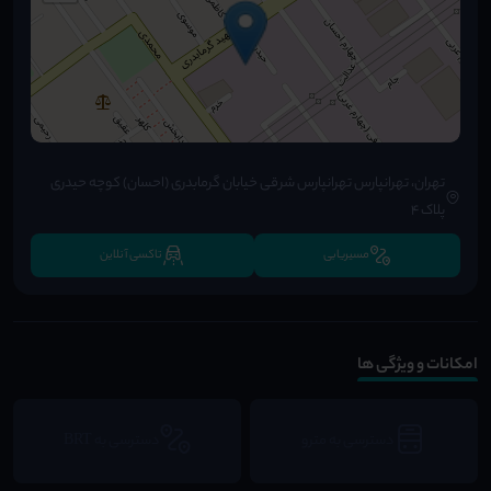
تهران، تهرانپارس تهرانپارس شرقی خیابان گرمابدری (احسان) کوچه حیدری
پلاک ۴
مسیریابی
تاکسی آنلاین
امکانات و ویژگی ها
دسترسی به مترو
دسترسی به BRT