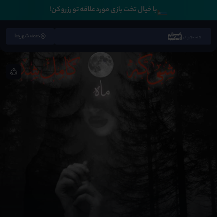
🛏️
با خیال تخت بازی مورد علاقه تو رزرو کن!
همه شهرها
جستجو در