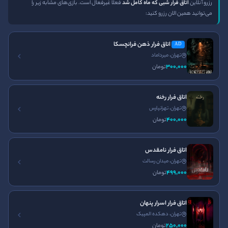
رزرو آنلاین
اتاق فرار شبی که ماه کامل شد
فعلاً غیرفعال است. بازی‌های مشابه زیر را
می‌توانید همین الان رزرو کنید:
صفحه اصلی
تلفن:
021-91301612
ورود
اتاق فرار ذهن فرانچسکا
AD
ساعت کاری
تهران، میرداماد
تماس با ما
300٬000
تومان
24 ساعته و هر روز هفته در
قوانین و مقررات
خدمت شما هستیم
مجله ایران اسکیپ
اتاق فرار رخنه
تهران، تهرانپارس
نصب اپلیکیشن ایران اسکیپ
400٬000
تومان
اتاق فرار نامقدس
تهران، میدان رسالت
499٬000
تومان
اتاق فرار ترسناک
اتاق فرار اصفهان
اتاق فرار تهران
اتاق فرار غیر ترسناک
اتاق فرار کرج
اتاق فرار اسرار پنهان
اتاق فرار مشهد
پرونده آنلاین
سینما ترس
تهران، دهکده المپیک
250٬000
تومان