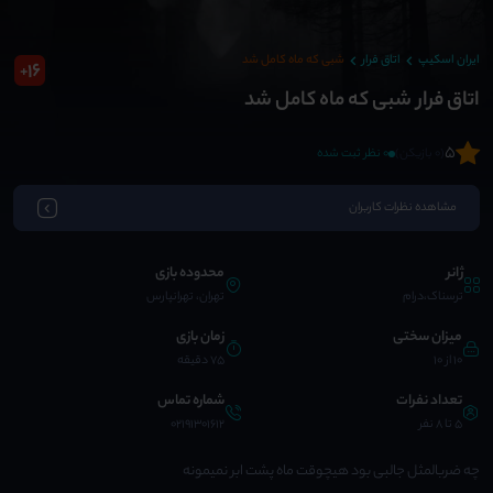
ایران اسکیپ
اتاق فرار
شبی که ماه کامل شد
16
+
اتاق فرار شبی که ماه کامل شد
5
(0 بازیکن)
0 نظر ثبت شده
مشاهده نظرات کاربران
ژانر
محدوده بازی
ترسناک،درام
تهران، تهرانپارس
میزان سختی
زمان بازی
10 از 10
75 دقیقه
تعداد نفرات
شماره تماس
5 تا 8 نفر
02191301612
چه ضربالمثل جالبی بود هیچوقت ماه پشت ابر نمیمونه