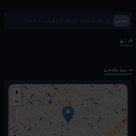
قوانین
آدرس و تماس
امکانات و ویژِگی
نظرات
قوانین
آدرس و لوکیشن
+
−