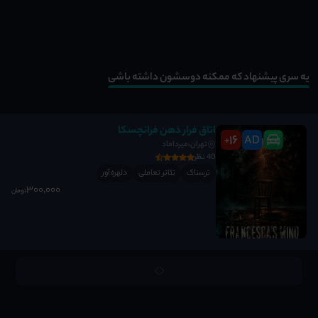
یه سری پیشنهاد که ممکنه دوسشون داشته باشی
اتاق فرار ذهن فرانچسکا
16
AD
+
تهران،میرداماد
40 نظر
ترسناک
تئاتر تعاملی
دلهره آور
300٬000
تومان