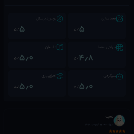
فضا سازی
برخورد پرسنل
5
5
/5
/5
طراحی معما
داستان
5٫0
4٫8
/5
/5
سرگرمی
اجرای بازی
5٫0
5٫0
/5
/5
نسیم
چهارشنبه، 22 فروردین 1403