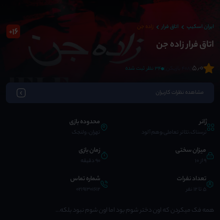
ایران اسکیپ
اتاق فرار
زاده جن
16
+
اتاق فرار زاده جن
5٫0
(408 بازیکن)
34 نظر ثبت شده
مشاهده نظرات کاربران
ژانر
محدوده بازی
ترسناک،تئاتر تعاملی،وهم آلود
تهران، ولنجک
میزان سختی
زمان بازی
9 از 10
90 دقیقه
تعداد نفرات
شماره تماس
5 تا 12 نفر
02191301612
همه فک میکردن که اون دختر شوم بود اما اون شوم نبود بلکه...