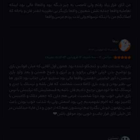
من اتاق فرار زیاد رفتم ولی لامصب یه چیز دیگه بود واقعااا عالی بود اینکه
تعاملیه واقعا جذابه نقش شعبون واقعا بازیگر بی نظیریه انقدر فان و باحاله که
اصلا نگم من با اینکه ترسوام ولی لذت بردم مرسی واقعا
نیما
چهارشنبه، 15 فروردین 1403
سانس 21 - سه شنبه، 14 فروردین 1403 (5 تجربه)
بازی به شدتتت جالب و کنجکاو کننده بود همون اول آقایی که میان قوانین بازی
رو توضیح بدن خیلی خوش برخورد و پر انرژی و شوخ هستن و بعد وارد بازی
میشین دکور خیلیییی خفنننن واقعا عالی بود سناریو خیلی جذاب بود اکتور ها
بی نظیر بودن و روند بازی کاملا دست شماست که فان باشه و ترسناک یا جدی و
ترسناک که ما خودمون ترجیج دادیم فان باشه یه قسمتاییش که ترکیبش با ترس
بازی خیلی خوب بود دوتا شخصیت فرعی هم دارن که جعفر دلاک و کامبیس یا
کامبیز بود که اخرم نفهمیدیم چی بود اسمش ولی به شدتت خوب بودن باعث
شدن بهمون خوش بگذره تیم ترسشون هم که از جون و دل مایه میذاشتن در
کل خیلی اتاق فرار جالب و خوبی بود موفق باشن❤️
نسترن