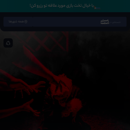
🛏️
با خیال تخت بازی مورد علاقه تو رزرو کن!
همه شهرها
جستجو در