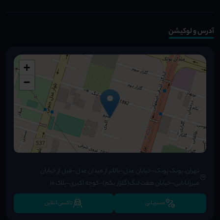
آدرس و لوکیشن
+
−
تهران، پونک پونک-خیابان عدل-بالاتر از میدان عدل-قبل از خیابان
میرزابابایی-خیابان هفت لنگ(گلزار یکم)-کوچه اکبری-پلاک ۱۰
مسیریابی
تاکسی آنلاین