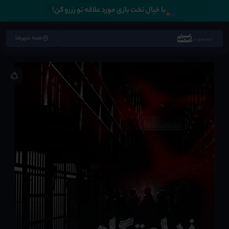
🛏️
با خیال تخت بازی مورد علاقه تو رزرو کن!
همه شهرها
جستجو در