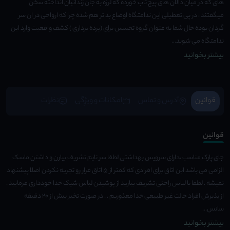
های که در میان دالان های پیچ تاب خورده که لرزه به جان زندانیان انداخته سخن
میگفتند ، در پی تعطیلی این ندامتگاه اوضاع بد تر هم شده چرا که ارواحی در ان سر
گردان بوده حال شما به عنوان گروه تجسس برای (پرده برداری ) کشف واقعیت وارد این
ندامتگاه می شوید...
بیشتر بخوانید
قوانین
آدرس و تماس
امکانات و ویژِگی
نظرات
قوانین
جای پارک مناسب ،دارای سرویس بهداشتی لطفا سر تایم تشریف بیارن و داشتن ماسک
الزامی می باشد این اتاق برای افرادی که کمتر از ۵ اتاق فرار رو تجربه نکردن اصلا پیشنهاد
نمیشه . لطفا با لباس راحتی تشریف بیارید از پوشیدن لباس شیک جدا خودداری فرمایید .
از پذیرش افراد حالت غیر طبیعی جدا معذوریم . . در صورت تخیر بیش از ۲۰ دقیقه
سانس...
بیشتر بخوانید