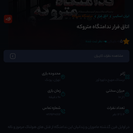
ایران اسکیپ
اتاق فرار
ندامتگاه متروکه
16
+
اتاق فرار ندامتگاه متروکه
5
(0 بازیکن)
0 نظر ثبت شده
مشاهده نظرات کاربران
ژانر
محدوده بازی
ترسناک،مهیج،دلهره آور
تهران، پونک
میزان سختی
زمان بازی
1 از 10
90 دقیقه
تعداد نفرات
شماره تماس
4 تا 12 نفر
02191301612
در اوایل قرن گذشته ماموران و زندانیان این ندامتگاه از قتل های هولناک مرموز و ناله