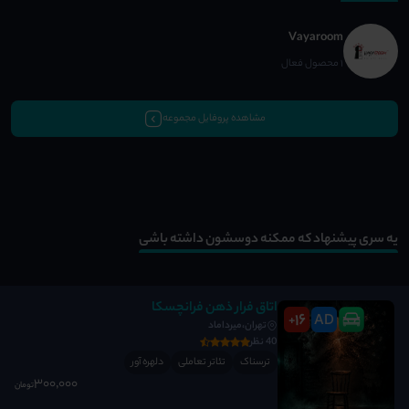
Vayaroom
1 محصول فعال
مشاهده پروفایل مجموعه
یه سری پیشنهاد که ممکنه دوسشون داشته باشی
اتاق فرار ذهن فرانچسکا
16
AD
+
تهران،میرداماد
40 نظر
ترسناک
تئاتر تعاملی
دلهره آور
300٬000
تومان