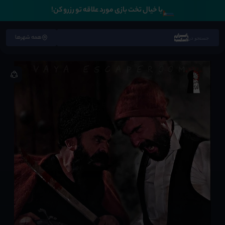
🛏️
با خیال تخت بازی مورد علاقه تو رزرو کن!
همه شهرها
جستجو در