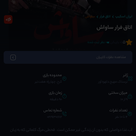
ایران اسکیپ
اتاق فرار
ساواش
16
+
اتاق فرار ساواش
5
(0 بازیکن)
0 نظر ثبت شده
مشاهده نظرات کاربران
ژانر
محدوده بازی
ترسناک،مهیج،دلهره آور
کرج، چهارراه هفت‌تیر
میزان سختی
زمان بازی
9 از 10
90 دقیقه
تعداد نفرات
شماره تماس
4 تا 10 نفر
02191301612
آب،غذا دواصلی که بدون آن زندگی غیر ممکن است . قحطی،مرگ کلماتی که به زبان