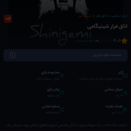
ایران اسکیپ
اتاق فرار
شینیگامی
16
+
اتاق فرار شینیگامی
4٫5
(120 بازیکن)
15 نظر ثبت شده
مشاهده نظرات کاربران
ژانر
محدوده بازی
ترسناک،مهیج،دلهره آور،تئاتر تعاملی
تهران، سعادت آباد
میزان سختی
زمان بازی
9 از 10
75 دقیقه
تعداد نفرات
شماره تماس
4 تا 8 نفر
02191301612
حشمت که صاحب یک مهمانسرای جنگلی قدیمی از روستاهای شمالی بود درعرض یک