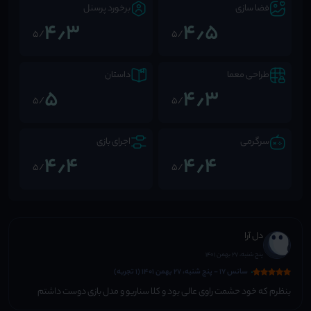
فضا سازی
برخورد پرسنل
4٫3
4٫5
/5
/5
طراحی معما
داستان
5
4٫3
/5
/5
سرگرمی
اجرای بازی
4٫4
4٫4
/5
/5
دل آرا
پنج شنبه، 27 بهمن 1401
سانس 17 - پنج شنبه، 27 بهمن 1401 (1 تجربه)
بنظرم که خود حشمت راوی عالی بود و کلا سناریو و مدل بازی دوست داشتم