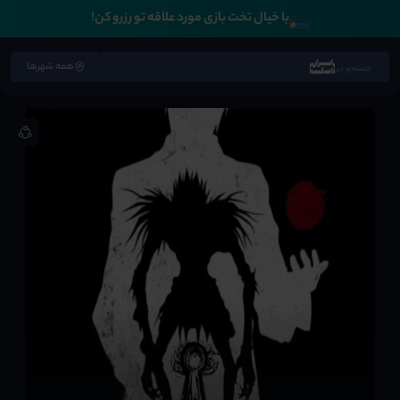
🛏️
با خیال تخت بازی مورد علاقه تو رزرو کن!
همه شهرها
جستجو در