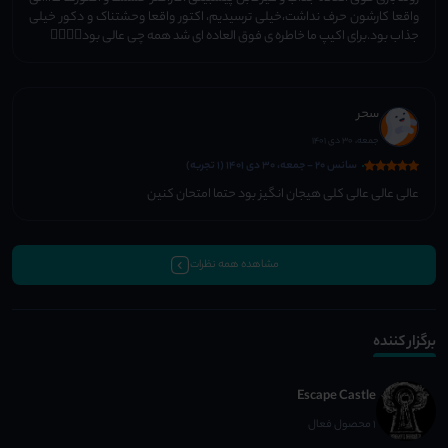
واقعا کارشون حرف نداشت،خیلی ترسیدیم، اکتور واقعا وحشتناک و دکور خیلی
جذاب بود.برای اکیپ ما خاطره ی فوق العاده ای شد همه چی عالی بود👌🏻👌🏻
سحر
جمعه، 30 دی 1401
سانس 20 - جمعه، 30 دی 1401 (1 تجربه)
عالی عالی عالی کلی هیجان انگیز بود حتما امتحان کنین
مشاهده همه نظرات
برگزار کننده
Escape Castle
1 محصول فعال