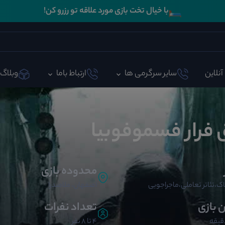
🛏️
با خیال تخت بازی مورد علاقه تو رزرو کن!
آنلاین
سایر سرگرمی ها
ارتباط باما
وبلاگ
ق فرار فسموفوبیا
محدوده بازی
ک،تئاتر تعاملی،ماجراجویی
اصفهان، ملاصدرا
ن بازی
تعداد نفرات
4 تا 8 نفر