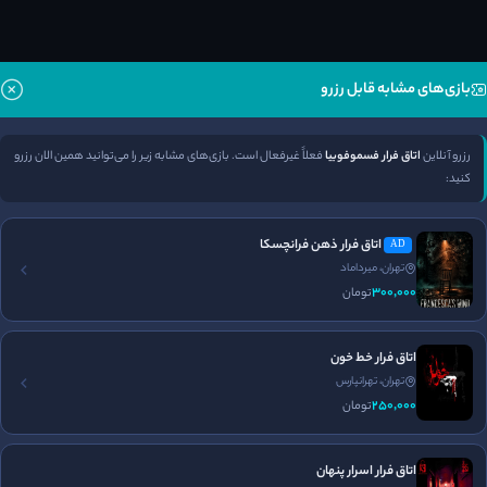
بازی‌های مشابه قابل رزرو
برگزاری تولد
جای پارک مناسب
رزرو آنلاین
اتاق فرار فسموفوبیا
فعلاً غیرفعال است. بازی‌های مشابه زیر را می‌توانید همین الان رزرو
کنید:
اتاق فرار ذهن فرانچسکا
AD
تهران، میرداماد
300٬000
تومان
اتاق فرار خط خون
تهران، تهرانپارس
250٬000
تومان
فضا سازی
برخورد پرسنل
طراحی معما
2
4
2
اتاق فرار اسرار پنهان
/5
/5
/5