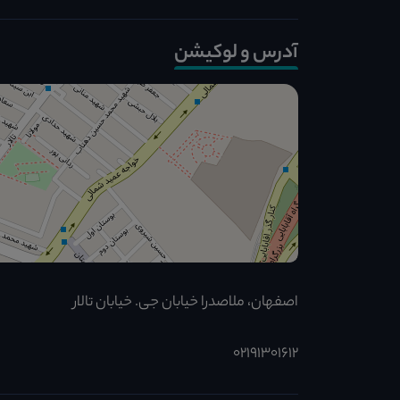
آدرس و لوکیشن
اصفهان، ملاصدرا خیابان جی. خیابان تالار
02191301612