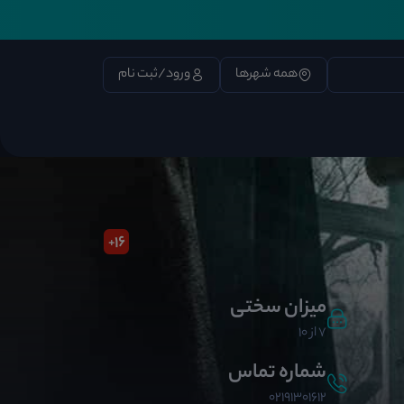
همه شهرها
ورود/ثبت نام
16
+
میزان سختی
7 از 10
شماره تماس
02191301612