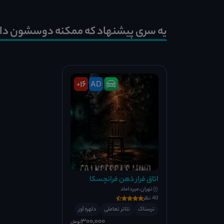
یه سری پیشنهاد که ممکنه دوسشون دا
16
AD
+
اتاق فرار ذهن فرانچسکا
تهران،میرداماد
40 نظر
ترسناک
تئاتر تعاملی
دلهره آور
300٬000
تومان