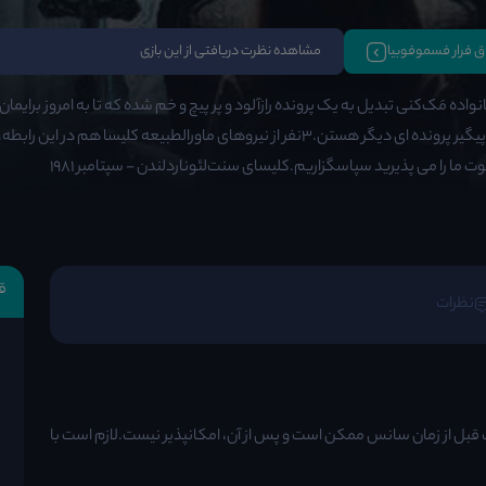
تاق فرار فسموفوبیا
مشاهده نظرت دریافتی از این بازی
نواده مَک‌کنی تبدیل به یک پرونده رازآلود و پر پیچ و خم شده که تا به امروز برایم
لیورپول پیگیر پرونده ای دیگر هستن.3نفر از نیروهای ماورالطبیعه‌ کلی
ت ما را می پذیرید سپاسگزاریم.کلیسای سنت‌لئوناردلندن - سپتامبر ١٩٨١
ق
نظرات
ازی فسموفوبیا را انتخاب کردید.لغو رزرو تا 24 ساعت قبل از زمان سانس ممکن است و پس از آن، امکانپذیر نیست.لازم است با