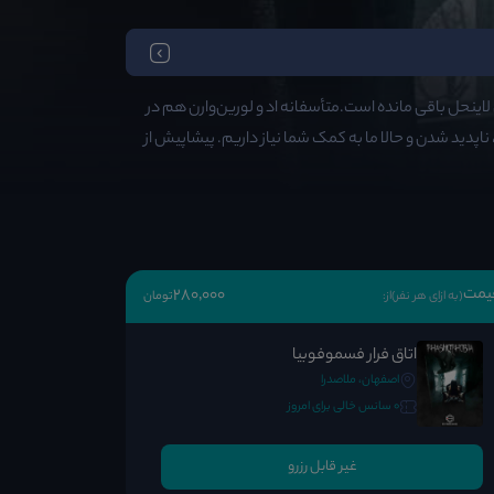
ان لاینحل باقی مانده است.متأسفانه اد و لورین‌وارن هم در
سا هم در این رابطه، ناپدید شدن و حالا ما به کمک شما نیاز داریم. پیشاپیش از
یمت
280٬000
(به ازای هر نفر)
از:
تومان
اتاق فرار فسموفوبیا
اصفهان، ملاصدرا
0 سانس خالی برای امروز
غیر قابل رزرو