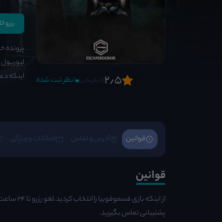
رزرو ا
پرونده خا
اینکه دعو
2٫5
1 نظر ثبت شده
(8 بازیکن)
قوانین
آدرس و تماس
امکانات و ویژِگی
قوانین
از اینکه ب
پشتیبانی تماس بگیرید.