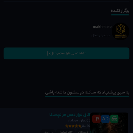
برگزار کننده
makhmase
1 محصول فعال
مشاهده پروفایل مجموعه
یه سری پیشنهاد که ممکنه دوسشون داشته باشی
اتاق فرار ذهن فرانچسکا
16
AD
+
تهران،میرداماد
40 نظر
ترسناک
تئاتر تعاملی
دلهره آور