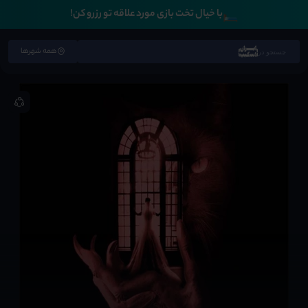
🛏️
با خیال تخت بازی مورد علاقه تو رزرو کن!
همه شهرها
جستجو در