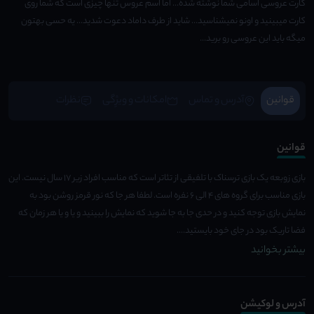
کارت عروسی اسامی شما نوشته شده... اما اسم عروس تنها چیزی است که شما روی
کارت میبینید و اونو نمیشناسید... شاید از طرف داماد دعوت شدید... یه حسی بهتون
میگه باید این عروسی رو برید...
قوانین
آدرس و تماس
امکانات و ویژِگی
نظرات
قوانین
بازی زوبعه یک بازی ترسناک با تلفیقی از تئاتر است که مناسب افراد زیر ۱۷ سال نیست. این
بازی مناسب برای گروه های ۴ الی ۶ نفره است. لطفا هر جا که نور قرمز روشن بود به
نمايش بازى توجه كنيد و در حدى جا به جا شويد كه نمايش را ببينيد و یا و یا هر زمان که
فضا تاریک بود در جای خود بایستید....
بیشتر بخوانید
آدرس و لوکیشن