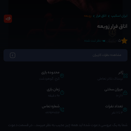
ایران اسکیپ
اتاق فرار
زوبعه
16
+
اتاق فرار زوبعه
5
(0 بازیکن)
0 نظر ثبت شده
مشاهده نظرات کاربران
ژانر
محدوده بازی
ترسناک،تئاتر تعاملی
کرج، گوهردشت
میزان سختی
زمان بازی
6 از 10
90 دقیقه
تعداد نفرات
شماره تماس
4 تا 6 نفر
02191301612
شما به یک عروسی دعوت شده اید همه چیز عجیب به نظر میرسد... در قسمت دعوت