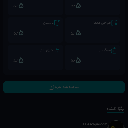
5
5
/5
/5
طراحی معما
داستان
5
5
/5
/5
سرگرمی
اجرای بازی
5
5
/5
/5
مشاهده همه نظرات
برگزار کننده
Tajescaperoom