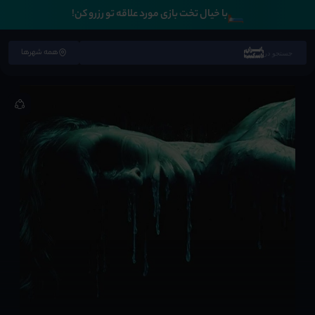
🛏️
با خیال تخت بازی مورد علاقه تو رزرو کن!
همه شهرها
جستجو در