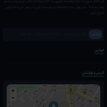
اون اتفاق شروع شد اصلا نفهمیدم چجوری شد آخه کدوم آدم عاقلی تو روز روشن شمع
روشن میکنه... من بهش شک دارم،همه چیز میرسه به اون،به پدرم... من به کمکتون
احتیاج دارم...
قوانین
آدرس و تماس
امکانات و ویژِگی
نظرات
قوانین
آدرس و لوکیشن
+
−