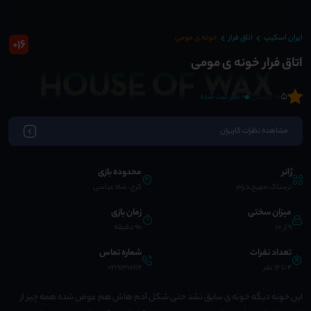
ایران اسکیپ
اتاق فرار
خونه ی مومی
16
+
اتاق فرار خونه ی مومی
5
(0 بازیکن)
0 نظر ثبت شده
مشاهده نظرات کاربران
ژانر
محدوده بازی
ترسناک،مهیج،درام
کرج، شاه عباسی
میزان سختی
زمان بازی
9 از 10
90 دقیقه
تعداد نفرات
شماره تماس
4 تا 12 نفر
02191301612
این خونه دیگه خونه ی سابق نشد حتی شکل آدم هاش هم عوض شده همه چیز از