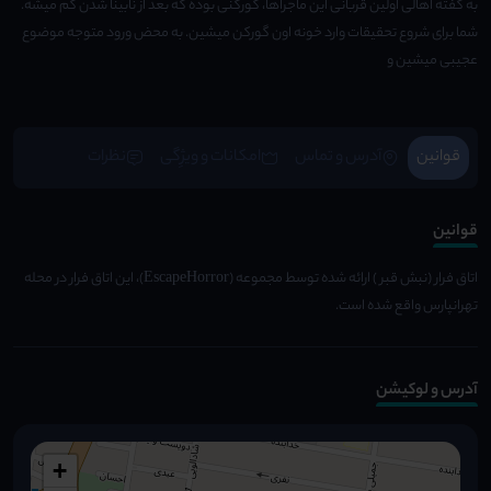
به گفته اهالی اولین قربانی این ماجراها، گورکنی بوده که بعد از نابینا شدن گم میشه.
شما برای شروع تحقیقات وارد خونه اون گورکن میشین. به محض ورود متوجه موضوع
عجیبی میشین و
قوانین
آدرس و تماس
امکانات و ویژِگی
نظرات
قوانین
اتاق فرار (نبش قبر ) ارائه شده توسط مجموعه (EscapeHorror)، این اتاق فرار در محله
تهرانپارس واقع شده است.
آدرس و لوکیشن
+