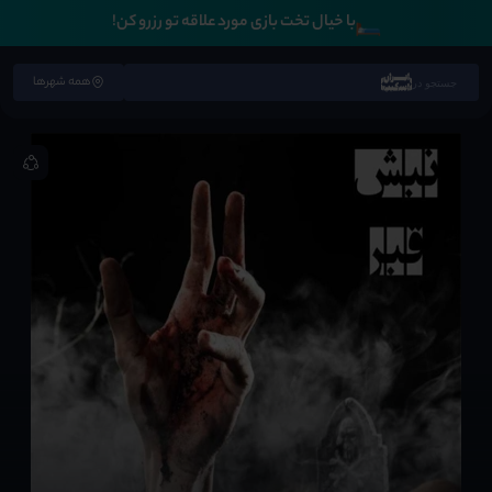
🛏️
با خیال تخت بازی مورد علاقه تو رزرو کن!
همه شهرها
جستجو در