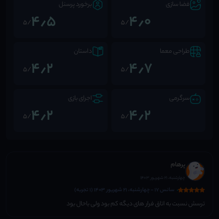
فضا سازی
برخورد پرسنل
4٫5
4٫0
/5
/5
طراحی معما
داستان
4٫2
4٫7
/5
/5
سرگرمی
اجرای بازی
4٫2
4٫2
/5
/5
پرهام
چهارشنبه، 21 شهریور 1403
سانس 17 - چهارشنبه، 21 شهریور 1403 (1 تجربه)
ترسش نسبت به اتاق فرار های دیگه کم بود ولی باحال بود