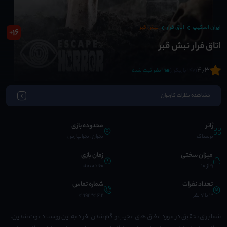
ایران اسکیپ
اتاق فرار
نبش قبر
16
+
اتاق فرار نبش قبر
4٫3
(147 بازیکن)
21 نظر ثبت شده
مشاهده نظرات کاربران
ژانر
محدوده بازی
ترسناک
تهران، تهرانپارس
میزان سختی
زمان بازی
9 از 10
60 دقیقه
تعداد نفرات
شماره تماس
3 تا 7 نفر
02191301612
شما برای تحقیق در مورد اتفاق های عجیب و گم شدن افراد به این روستا دعوت شدین.