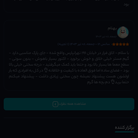
بود
بهنام
جمعه، 08 تیر 1403
سانس 12 - جمعه، 08 تیر 1403 (1 تجربه)
با سلام - اتاق فرار در خیابان ۱۹۶ تهرانپارس واقع شده - جای پارک مناسبی دارد -
گیم مستر خیلی خلاق و خوش برخورد - اکتور بسیار باهوش - بدون سوتی -
سطح معما ها بسیار بالا بود و حتما باید کمک میگرفتید - درجه سختی خیلی بالا
بود - فضای ساده اما فوق العاده با کیفیت و خلاقانه👌 در کل به افرادی که بار
اولشون هست پیشنهاد نمیشه چون سختی زیادی داشت - پیشنهاد میکنم
حتما برید👌 دم بچه ها گرم
مشاهده همه نظرات
برگزار کننده