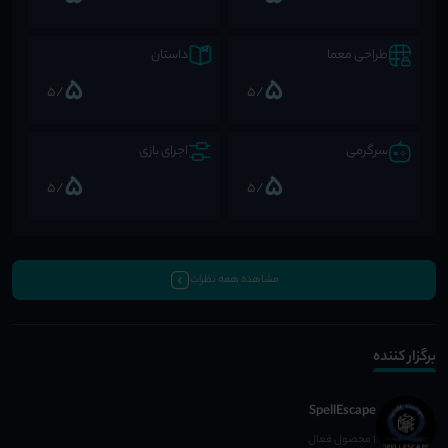
طراحی معما
داستان
5
5
/5
/5
سرگرمی
اجرای بازی
5
5
/5
/5
مشاهده همه نظرات
برگزار کننده
SpellEscape
1 محصول فعال