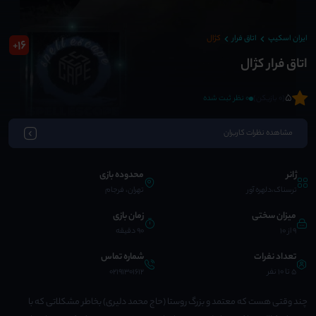
ایران اسکیپ
اتاق فرار
کژال
16
+
اتاق فرار کژال
5
(0 بازیکن)
0 نظر ثبت شده
مشاهده نظرات کاربران
ژانر
محدوده بازی
ترسناک،دلهره آور
تهران، فرجام
میزان سختی
زمان بازی
9 از 10
90 دقیقه
تعداد نفرات
شماره تماس
5 تا 10 نفر
02191301612
چند وقتی هست که معتمد و بزرگ روستا (حاج محمد دلیری) بخاطر مشکلاتی که با