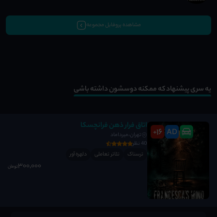
مشاهده پروفایل مجموعه
یه سری پیشنهاد که ممکنه دوسشون داشته باشی
اتاق فرار ذهن فرانچسکا
16
AD
+
تهران،میرداماد
40 نظر
ترسناک
تئاتر تعاملی
دلهره آور
300٬000
تومان