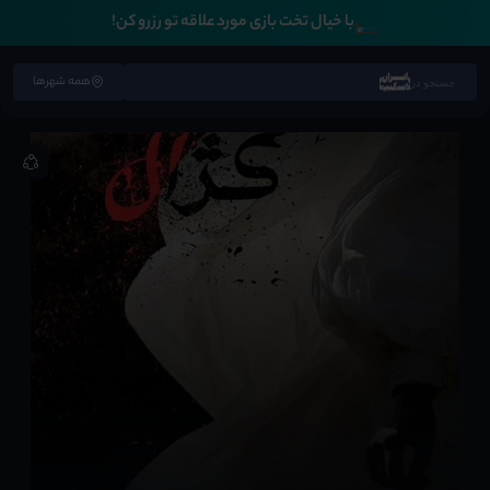
🛏️
با خیال تخت بازی مورد علاقه تو رزرو کن!
همه شهرها
جستجو در