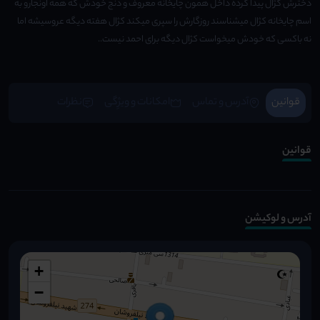
دخترش کژال پیدا کرده داخل همون چایخانه معروف و دنج خودش که همه اونجارو به
اسم چایخانه کژال میشناسند روزگارش را سپری میکند کژال هفته دیگه عروسیشه اما
نه باکسی که خودش میخواست کژال دیگه برای احمد نیست..
قوانین
آدرس و تماس
امکانات و ویژِگی
نظرات
قوانین
آدرس و لوکیشن
+
−