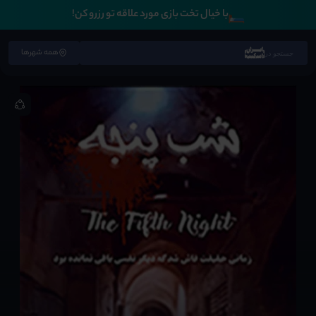
🛏️
با خیال تخت بازی مورد علاقه تو رزرو کن!
همه شهرها
جستجو در