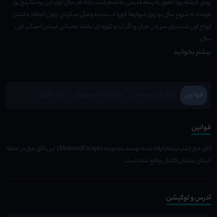
رونق گرفته بود!طبق یه رسم قدیمی به اسم شب پنجه هر سال توی این روستا پنج روز
مونده به شروع سال نو روی دیوارها کوزه اب ندیده وصل میکردن چون اعتقاد داشتن
ارواح اون شب برای سر زدن میان و اگر آب و کوزه ای نباشه عصبانی میشن! میگن اون
سال...
بیشتر بخوانید
قوانین
آدرس و تماس
امکانات و ویژِگی
نظرات
قوانین
اتاق فرار (شب پنجه) ارائه شده توسط مجموعه (MonamiEscape)، این اتاق فرار در محله
خیابان سلمان کاشان واقع شده است.
آدرس و لوکیشن