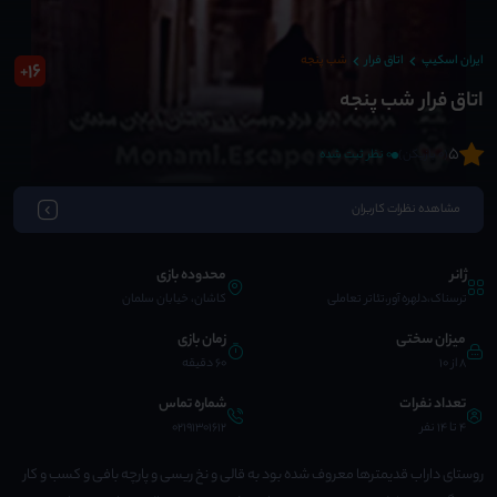
ایران اسکیپ
اتاق فرار
شب پنجه
16
+
اتاق فرار شب پنجه
5
(0 بازیکن)
0 نظر ثبت شده
مشاهده نظرات کاربران
ژانر
محدوده بازی
ترسناک،دلهره آور،تئاتر تعاملی
کاشان، خیابان سلمان
میزان سختی
زمان بازی
8 از 10
60 دقیقه
تعداد نفرات
شماره تماس
4 تا 14 نفر
02191301612
روستای داراب قدیمترها معروف شده بود به قالی و نخ ریسی و پارچه بافی و کسب و کار