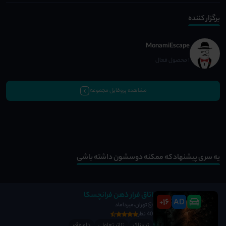
برگزار کننده
MonamiEscape
1 محصول فعال
مشاهده پروفایل مجموعه
یه سری پیشنهاد که ممکنه دوسشون داشته باشی
اتاق فرار ذهن فرانچسکا
16
AD
+
تهران،میرداماد
40 نظر
ترسناک
تئاتر تعاملی
دلهره آور