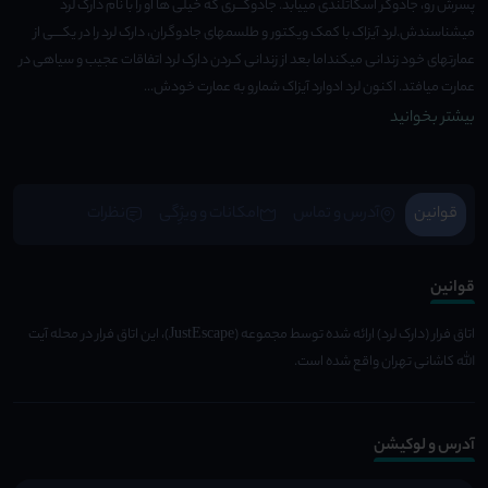
پسرش رو، جادوگر اسکاتلندی مییابد. جادوگـــری که خیلی ها او را با نام دارک لرد
میشناسندش.لرد آیزاک با کمک ویکتور و طلسمهای جادوگران، دارک لرد را در یکــــی از
عمارتهای خود زندانی میکنداما بعد از زندانی کـردن دارک لرد اتفاقات عجیب و سیاهی در
عمارت میافتد. اکنون لرد ادوارد آیزاک شمارو به عمارت خودش...
بیشتر بخوانید
قوانین
آدرس و تماس
امکانات و ویژِگی
نظرات
قوانین
اتاق فرار (دارک لرد) ارائه شده توسط مجموعه (JustEscape)، این اتاق فرار در محله آیت
الله کاشانی تهران واقع شده است.
آدرس و لوکیشن