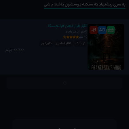
یه سری پیشنهاد که ممکنه دوسشون داشته باشی
اتاق فرار ذهن فرانچسکا
16
AD
+
تهران،میرداماد
40 نظر
ترسناک
تئاتر تعاملی
دلهره آور
300٬000
تومان
;