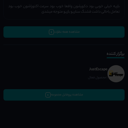
بازیه خیلی خوبی بود دکورشون واقعا خوب بود سرعت اکتوراشون خوب بود
تعامل باحالی داشت قشنگ سناریو بازیو متوجه میشدی
مشاهده همه نظرات
برگزار کننده
JustEscape
1 محصول فعال
مشاهده پروفایل مجموعه