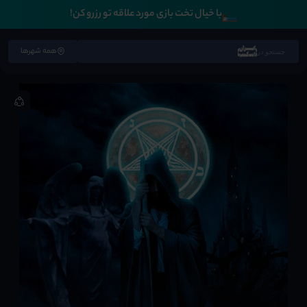
🛏️
با خیال تخت بازی مورد علاقه تو رزرو کن!
همه شهرها
جستجو در