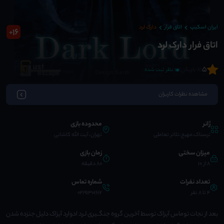
ایران اسکیپ
اتاق فرار
دارک لرد
16
+
اتاق فرار دارک لرد
5
(8 بازیکن)
1 نظر ثبت شده
مشاهده نظرات کاربران
ژانر
محدوده بازی
ترسناک،مهیج،تئاتر تعاملی
تهران، آیت الله کاشانی
میزان سختی
زمان بازی
8 از 10
80 دقیقه
تعداد نفرات
شماره تماس
4 تا 8 نفر
02191301612
بعد از نجات توماس آیزاک توسط آخرین گروه جنگــیری لـرد ادوارد آیزاک دلیل جنزده شدن