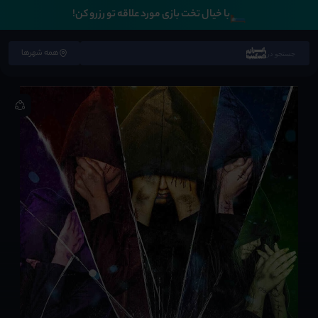
🛏️
با خیال تخت بازی مورد علاقه تو رزرو کن!
همه شهرها
جستجو در