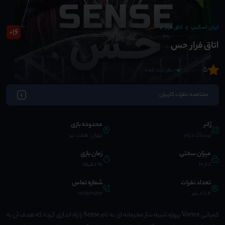
ایران اسکیپ
اتاق فرار
حس
16
+
اتاق فرار حس
5
(0 بازیکن)
0 نظر ثبت شده
مشاهده نظرات کاربران
ژانر
محدوده بازی
ترسناک،درام
تهران، هفت تیر
میزان سختی
زمان بازی
8 از 10
90 دقیقه
تعداد نفرات
شماره تماس
4 تا 8 نفر
02191301612
کمپانی Vortex پروژه شبیه ساز محرمانه ای به نام Sense را راه اندازی کرده که هدف آن به