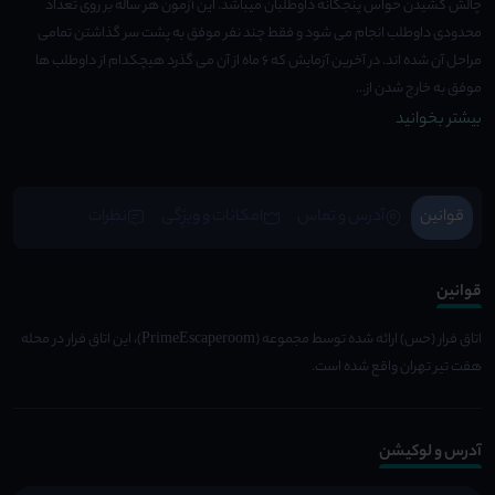
چالش کشیدن حواس پنجگانه داوطلبان میباشد. این آزمون هر ساله بر روی تعداد
محدودی داوطلب انجام می شود و فقط چند نفر موفق به پشت سر گذاشتن تمامی
مراحل آن شده اند. در آخرین آزمایش که ۶ ماه از آن می گذرد هیچکدام از داوطلب ها
موفق به خارج شدن از...
بیشتر بخوانید
قوانین
آدرس و تماس
امکانات و ویژِگی
نظرات
قوانین
اتاق فرار (حس) ارائه شده توسط مجموعه (PrimeEscaperoom)، این اتاق فرار در محله
هفت تیر تهران واقع شده است.
آدرس و لوکیشن