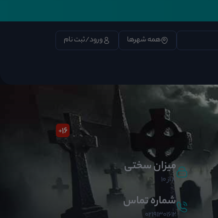
همه شهرها
ورود/ثبت نام
16
+
میزان سختی
8 از 10
شماره تماس
02191301612