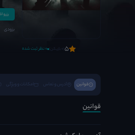
رزرو ات
بزودی
5
0 نظر ثبت شده
(0 بازیکن)
قوانین
آدرس و تماس
امکانات و ویژِگی
قوانین