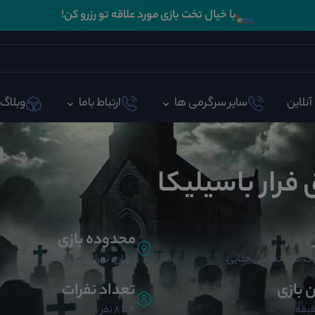
🛏️
با خیال تخت بازی مورد علاقه تو رزرو کن!
آنلاین
سایر سرگرمی ها
ارتباط باما
وبلاگ
 فرار باسیلیکا
محدوده بازی
ک،تئاتر تعاملی،جنایی
تهران، تهرانپارس
ن بازی
تعداد نفرات
4 تا 8 نفر