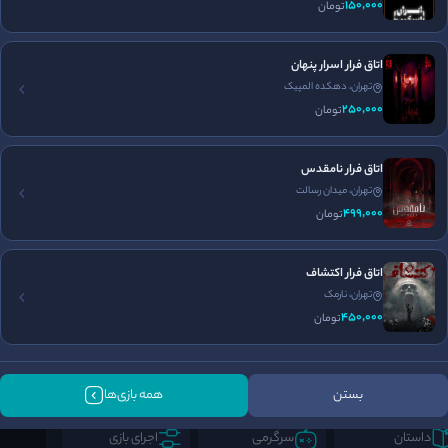
150٬000
تومان
برگزاری تولد
جای پارک مناسب
اتاق فرار اسرار پنهان
تهران، دهکده المپیک
250٬000
تومان
اتاق فرار نامقدس
تهران، میدان رسالت
499٬000
تومان
اتاق فرار اکتشاف
تهران، نارمک
450٬000
تومان
فضا سازی
برخورد پرسنل
طراحی معما
5
5
5
/5
/5
/5
بستن
همه بازی‌ها
داستان
سرگرمی
اجرای بازی