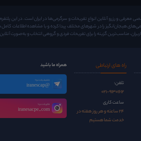
معرفی و رزرو آنلاین انواع تفریحات و سرگرمی‌ها در ایران است. در این پلتفرم م
ی‌های هیجان‌انگیز را در شهرهای مختلف پیدا کرده و با مشاهده اطلاعات کامل
ربران، مناسب‌ترین گزینه را برای تفریحات فردی و گروهی انتخاب و به‌صورت آنلاین ر
راه ‌های ارتباطی
همراه ما باشید
تخفیف یادت نره!
تلفن:
@iranescap
021-91301612
ساعت کاری
فالو یادت نره!
iranesacpe_com
24 ساعته و هر روز هفته در
خدمت شما هستیم