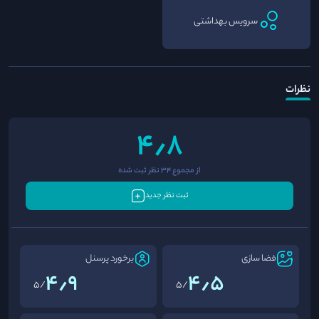
سرویس بهداشتی
نظرات
4٫8
از مجموع 34 نظر ثبت شده
ثبت نظر جدید
فضا سازی
برخورد پرسنل
4٫9
4٫5
/5
/5