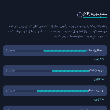
سطح تجربه (XP)
با به چالش کشیدن خود در این سرگرمی، امتیازات شاخص های کلیدی زیر را دریافت
خواهید کرد. پس از اتمام بازی، این دستاوردها مستقیماً در پروفایل کاربری شما ثبت
شده و سطح تجربه شما را به نمایش می‌گذارند.
داستان
10/
(Story)
6
+42 ژتون
مهارت
10/
(Skill)
5
+35 ژتون
ترس
10/
(Horror)
7
+49 ژتون