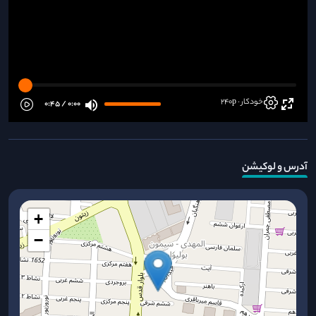
خودکار · 240p
0:00 / 0:45
آدرس و لوکیشن
+
−