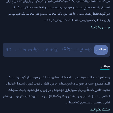
می‌کند. یک تماس ناشناس، یک دعوت که نمی‌شود ردش کرد، و بازی‌ای که خروج از آن
تضمینی نیست. طراح سیستم، فردی بی‌هویت به نام Nan است؛ هکری نابغه که
می‌گوید فقط راهنماست… اما هر اتاق، یک انتخاب است و هر انتخاب، یک قربانی. در
پایان، فقط یک سؤال می‌ماند: اعتماد می‌کنی؟ یا فقط...
بیشتر بخوانید
قوانین
سطح تجربه (XP)
تیزر بازی
آدرس و تماس
امکان
قوانین
ورود افراد در حالت غیرطبیعی یا تحت تأثیر مشروبات الکلی، مواد روان‌گردان یا محرک
اکیداً ممنوع است. در صورت داشتن بیماری خاص، آلرژی یا فوبیا (ترس شدید از شرایط یا
محیط خاص)، لطفاً پیش از شروع بازی مجموعه را در جریان قرار دهید. رعایت شئونات
اسلامی و اصول اخلاقی در پوشش، رفتار و گفتار الزامی است. ورود افراد دارای بیماری‌های
قلبی، تنفسی یا زمینه‌ای که احتمال...
بیشتر بخوانید