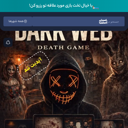
🛏️
با خیال تخت بازی مورد علاقه تو رزرو کن!
همه شهرها
جستجو در