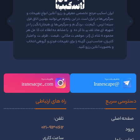
ایران اسکیپ مرجع تخصصی معرفی و رزرو آنلاین انواع تفریحات و
سرگرمی‌ها در ایران است. در این پلتفرم می‌توانید بهترین اتاق فرار،
سینما ترس، گیم‌نت، بردگیم و سرگرمی‌های هیجان‌انگیز را در
شهرهای مختلف پیدا کرده و با مشاهده اطلاعات کامل هر
مجموعه شامل ژانر، موقعیت مکانی، قیمت، ظرفیت و امتیاز
کاربران، مناسب‌ترین گزینه را برای تفریحات فردی و گروهی انتخاب
و به‌صورت آنلاین رزرو کنید.
تخفیف یادت نره!
فالو یادت نره!
iranesacpe_com
@Iranescape
دسترسی سریع
راه ‌های ارتباطی
صفحه اصلی
تلفن:
021-91301612
ورود
ساعت کاری