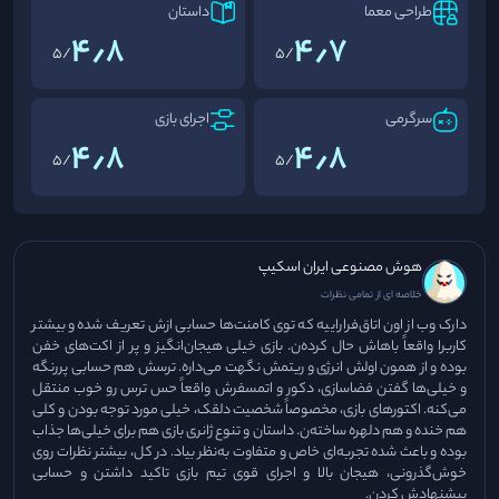
طراحی معما
داستان
4٫8
4٫7
/5
/5
سرگرمی
اجرای بازی
4٫8
4٫8
/5
/5
هوش مصنوعی ایران اسکیپ
خلاصه ای از تمامی نظرات
دارک وب از اون اتاق‌فراراییه که توی کامنت‌ها حسابی ازش تعریف شده و بیشتر
کاربرا واقعاً باهاش حال کرده‌ن. بازی خیلی هیجان‌انگیز و پر از اکت‌های خفن
بوده و از همون اولش انرژی و ریتمش نگهت می‌داره. ترسش هم حسابی پررنگه
و خیلی‌ها گفتن فضاسازی، دکور و اتمسفرش واقعاً حس ترس رو خوب منتقل
می‌کنه. اکتورهای بازی، مخصوصاً شخصیت دلقک، خیلی مورد توجه بودن و کلی
هم خنده و هم دلهره ساخته‌ن. داستان و تنوع ژانری بازی هم برای خیلی‌ها جذاب
بوده و باعث شده تجربه‌ای خاص و متفاوت به‌نظر بیاد. در کل، بیشتر نظرات روی
خوش‌گذرونی، هیجان بالا و اجرای قوی تیم بازی تاکید داشتن و حسابی
پیشنهادش کردن.