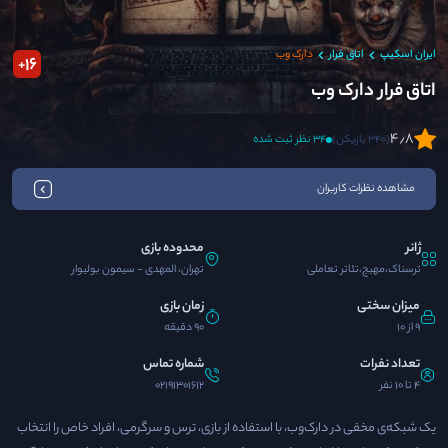
ایران اسکیپ
اتاق فرار
دارک وب
16
+
اتاق فرار دارک وب
4٫8
(340 بازیکن)
34 نظر ثبت شده
مشاهده نظرات کاربران
ژانر
محدوده بازی
ترسناک،مهیج،تئاتر تعاملی
تهران، المهدی - سیمون بولیوار
میزان سختی
زمان بازی
9 از 10
90 دقیقه
تعداد نفرات
شماره تماس
4 تا 10 نفر
02191301612
یک شبکه‌ی مخفی در دارک‌وب، با استفاده از بازی، ترس و سرگرمی، افراد خاص را انتخاب