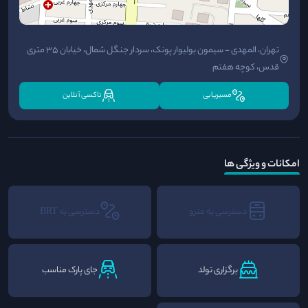
تهران، المهدی - سیمون بولیوار پونک، سردار جنگل شمال، خیابان ۳۵ متری
قدس، کوچه هفتم
مسیریابی
تاکسی آنلاین
امکانات و ویژگی ها
دسترسی به مترو
دسترسی به BRT
برگزاری تولد
جای پارک مناسب