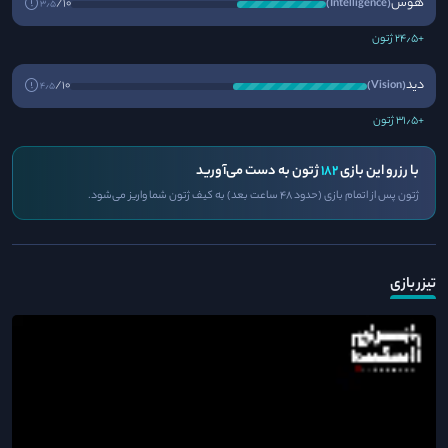
هوش
10/
(Intelligence)
3٫5
+24٫5 ژتون
دید
10/
(Vision)
4٫5
+31٫5 ژتون
با رزرو این بازی
182
ژتون به دست می‌آورید
ژتون پس از اتمام بازی (حدود ۴۸ ساعت بعد) به کیف ژتون شما واریز می‌شود.
تیزر بازی