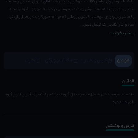
اینکه بلاخره در اول نوامبر 1967 خدا بهشون یه پسر میده آقای گابریل به دلیل وضعیت
بد مالی مجبور میشه تا همسرش رو به یه بیمارستان در حاشیه شهردوسلدرف و محله
زاغه نشین ببره واای....وحشتناک ترین زایمانی که میشه تصور کرد مادر بعد از زا از دنیا
میره و آقای گابریل که تحمل دیدن...
بیشتر بخوانید
قوانین
آدرس و تماس
امکانات و ویژِگی
نظرات
قوانین
+۱۶ سالانصراف یک نفر به منزله انصراف کل گروه نمیباشد و تا انصراف آخرین نفر از گروه
بازی ادامه دارد
آدرس و لوکیشن