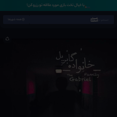
🛏️
با خیال تخت بازی مورد علاقه تو رزرو کن!
همه شهرها
جستجو در