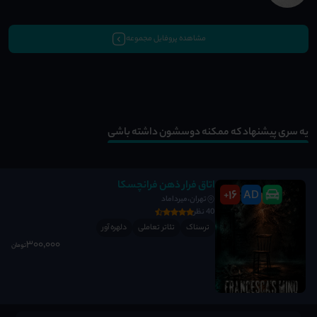
مشاهده پروفایل مجموعه
یه سری پیشنهاد که ممکنه دوسشون داشته باشی
اتاق فرار ذهن فرانچسکا
16
AD
+
تهران،میرداماد
40 نظر
ترسناک
تئاتر تعاملی
دلهره آور
300٬000
تومان