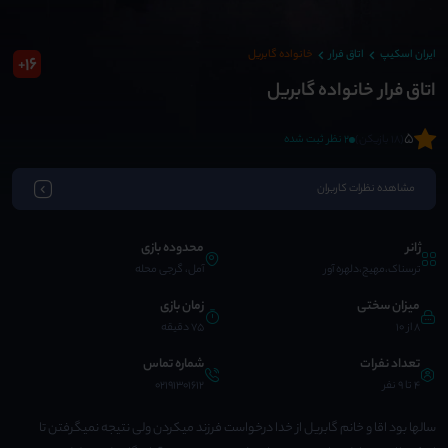
ایران اسکیپ
اتاق فرار
خانواده گابریل
16
+
اتاق فرار خانواده گابریل
5
(18 بازیکن)
2 نظر ثبت شده
مشاهده نظرات کاربران
ژانر
محدوده بازی
ترسناک،مهیج،دلهره آور
آمل، گرجی محله
میزان سختی
زمان بازی
8 از 10
75 دقیقه
تعداد نفرات
شماره تماس
4 تا 9 نفر
02191301612
سالها بود اقا و خانم گابریل از خدا درخواست فرزند میکردن ولی نتیجه نمیگرفتن تا