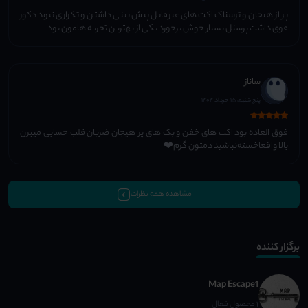
پر از هیجان و ترسناک اکت های غیرقابل پیش بینی داشتن و تکراری نبود دکور
قوی داشت پرسنل بسیار خوش برخورد یکی از بهترین تجربه هامون بود
ساناز
پنج شنبه، 15 خرداد 1404
فوق العاده بود اکت های خفن و بک های پر هیجان ضربان قلب حسابی میبرن
بالا واقعا‌خسته‌نباشید دمتون گرم❤️
مشاهده همه نظرات
برگزار کننده
Map Escape1
1 محصول فعال