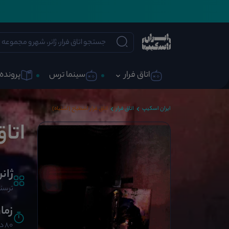
اتاق فرار
سینما ترس
پرونده 
ایران اسکیپ
اتاق فرار
اتاق فرار اشطباح (اشتباه)
اتاق
ژانر
ترسنا
زما
80 دقیقه