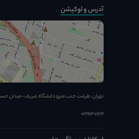
آدرس و لوکیشن
تهران، طرشت جنب مترو دانشگاه شریف-میدان حسن
02191301612