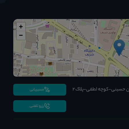
+
−
 حسینی-کوچه لطفی-پلاک 2
مسیریابی
رزرو تلفنی