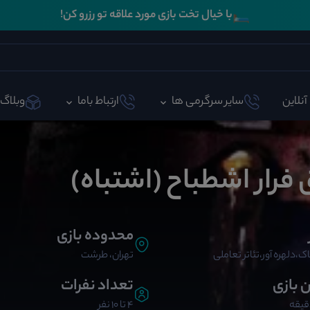
🛏️
با خیال تخت بازی مورد علاقه تو رزرو کن!
آنلاین
سایر سرگرمی ها
ارتباط باما
وبلاگ
 فرار اشطباح (اشتباه)
محدوده بازی
ک،دلهره آور،تئاتر تعاملی
تهران، طرشت
ن بازی
تعداد نفرات
4 تا 10 نفر