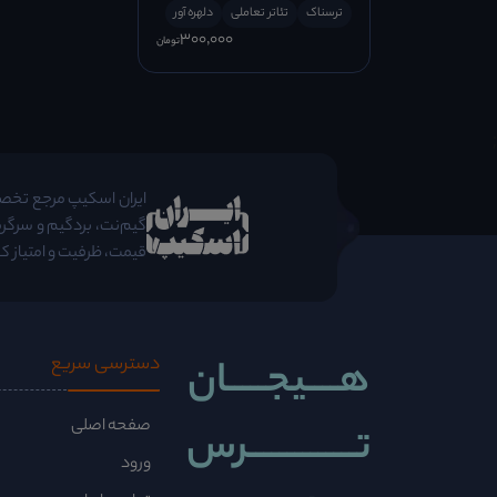
ترسناک
تئاتر تعاملی
دلهره آور
300٬000
تومان
;
ایران اسکیپ مرجع تخصصی 
گیم‌نت، بردگیم و سرگرم
قیمت، ظرفیت و امتیاز کا
هــــیجـــــان
دسترسی سریع
صفحه اصلی
تــــــــــــــرس
ورود