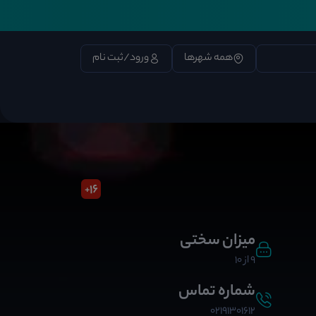
همه شهرها
ورود/ثبت نام
16
+
میزان سختی
9 از 10
شماره تماس
02191301612