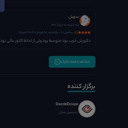
سهیل
سه شنبه، 10 خرداد 1401
سانس 18 - یکشنبه، 08 خرداد 1401 (2 تجربه)
دکورش خوب بود متوسط بود ولی از لحاظ اکتور عالی ب
مشاهده همه نظرات
برگزار کننده
DazzleEscape
1 محصول فعال