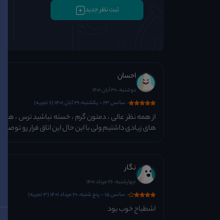
ثبت نظر جدید
احسان
دوشنبه، 30 آبان 1401
سانس 23 - یکشنبه، 29 آبان 1401 (6 تجربه)
از همه نظر عالی ، دمتون گرم ، خسته نباشید ترس ، هیجا
های زیادی داشتیم ولی با این حال این اتاق فرار رو توصیه 
نگار
چهارشنبه، 26 مرداد 1401
سانس 15 - پنج شنبه، 20 مرداد 1401 (3 تجربه)
اشطباح خوب بود