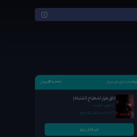
یمت
140٬000
(به ازای هر نفر)
از:
تومان
اتاق فرار اشطباح (اشتباه)
تهران، طرشت
0 سانس خالی برای امروز
غیر قابل رزرو