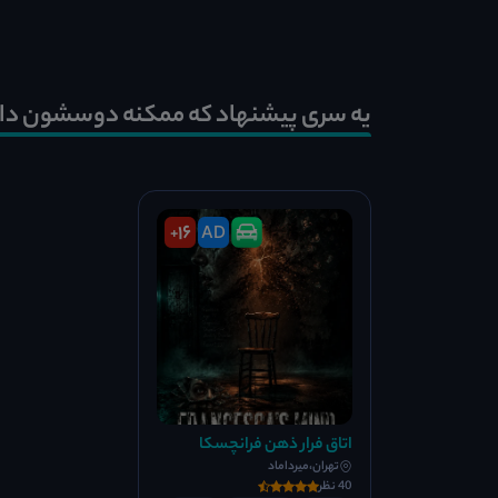
یه سری پیشنهاد که ممکنه دوسشون دا
16
AD
+
اتاق فرار ذهن فرانچسکا
تهران،میرداماد
40 نظر