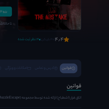
رزرو ات
تا حالا ا
4٫4
3 نظر ثبت شده
(30 بازیکن)
قوانین
آدرس و تماس
امکانات و ویژِگی
قوانین
اتاق فرار (اشطباح) ارائه شده توسط مجموعه (DazzleEscape)، این اتاق فرار در محله طرشت تهران واقع شده است.