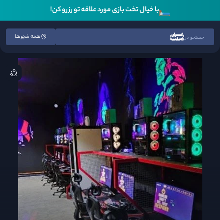
🛏️
با خیال تخت بازی مورد علاقه تو رزرو کن!
همه شهرها
جستجو در