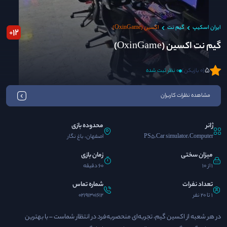
ایران اسکیپ
گیم نت
اکسین (OxinGame)
12
+
گیم نت اکسین (OxinGame)
5
(0 بازیکن)
0 نظر ثبت شده
مشاهده نظرات کاربران
ژانر
محدوده بازی
PS5،Car simulator،Computer
اصفهان، باغ نگار
میزان سختی
زمان بازی
1 از 10
60 دقیقه
تعداد نفرات
شماره تماس
1 تا 20 نفر
02191301612
در هر شعبه از اکسین گیم، تجربه‌ای منحصربه‌فرد در انتظار شماست – با بهترین