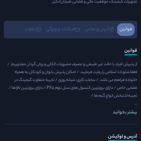
تجهیزات گیمینگ، موقعیت عالی و فضایی هیجان‌انگیز
قوانین
آدرس و تماس
امکانات و ویژِگی
نظرات
قوانین
از پذیرش افراد با حالت غیر طبیعی و مصرف مشروبات الکلی و روان گردان معذوریم. /​
لطفا شئونات اسلامی را رعایت فرمایید. / امکان پذیرش بانوان و کودکان به همراه
خانواده فراهم می باشد. /​ ساعات کاری: شبانه روزی / تجربه متفاوت گیمینگ در
فضایی خاص / دارای بروزترین کنسول های نسل نهم PS5 / دارای بروزترین pc ها /
تجربه لذتبخش انواع گیم ها /
...
بیشتر بخوانید
آدرس و لوکیشن