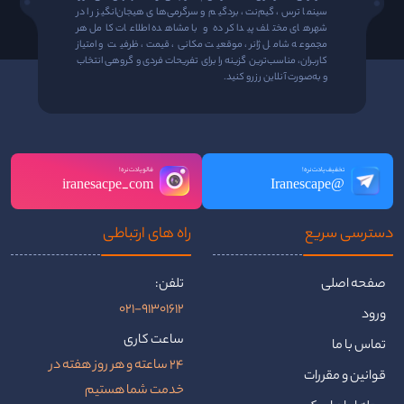
سینما ترس، گیم‌نت، بردگیم و سرگرمی‌های هیجان‌انگیز را در
شهرهای مختلف پیدا کرده و با مشاهده اطلاعات کامل هر
مجموعه شامل ژانر، موقعیت مکانی، قیمت، ظرفیت و امتیاز
کاربران، مناسب‌ترین گزینه را برای تفریحات فردی و گروهی انتخاب
و به‌صورت آنلاین رزرو کنید.
تخفیف یادت نره!
فالو یادت نره!
iranesacpe_com
@Iranescape
دسترسی سریع
راه ‌های ارتباطی
صفحه اصلی
تلفن:
021-91301612
ورود
ساعت کاری
تماس با ما
24 ساعته و هر روز هفته در
قوانین و مقررات
خدمت شما هستیم