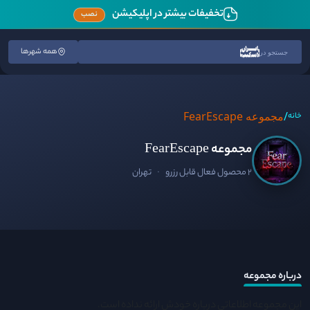
تخفیفات بیشتر در اپلیکیشن
نصب
همه شهرها
جستجو در
/
مجموعه FearEscape
خانه
مجموعه FearEscape
2 محصول فعال قابل رزرو
·
تهران
درباره مجموعه
این مجموعه اطلاعاتی درباره خودش ارائه نداده است.