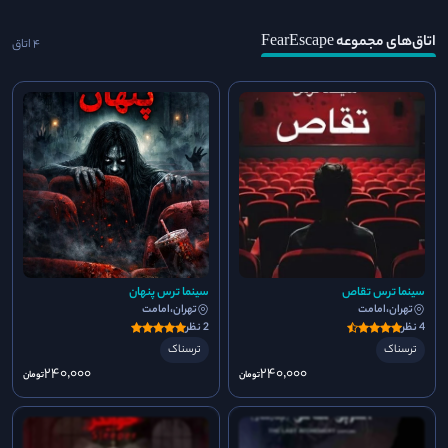
اتاق‌های مجموعه FearEscape
4 اتاق
سینما ترس تقاص
سینما ترس پنهان
تهران،امامت
تهران،امامت
4 نظر
2 نظر
ترسناک
ترسناک
240٬000
240٬000
تومان
تومان