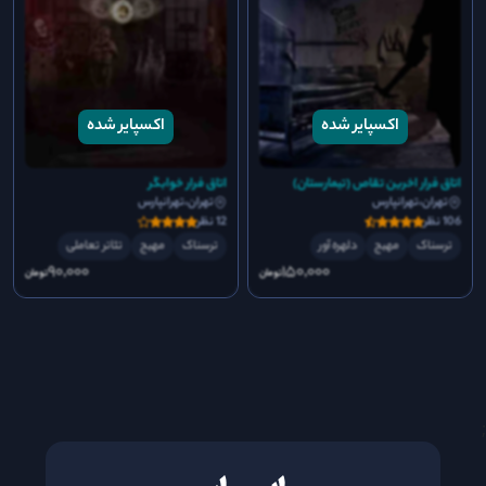
اتاق فرار اخرین تقاص (تیمارستان)
اتاق فرار خوابگر
تهران،تهرانپارس
تهران،تهرانپارس
106 نظر
12 نظر
ترسناک
مهیج
دلهره آور
ترسناک
مهیج
تئاتر تعاملی
90٬000
150٬000
تومان
تومان
;