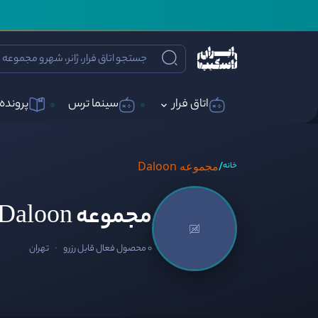
اتاق فرار
سینما ترس
پرونده 
/
مجموعه Daloon
خانه
مجموعه Daloon
0 محصول فعال قابل رزرو
·
تهران