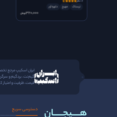
3 نظر
ترسناک
مهیج
دلهره آور
320٬000
تومان
;
ایران اسکیپ مرجع تخصصی 
گیم‌نت، بردگیم و سرگرم
قیمت، ظرفیت و امتیاز کا
هــــیجـــــان
دسترسی سریع