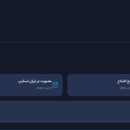
یخ افتتاح
عضویت در ایران اسکیپ
1404/08/19
1396/01