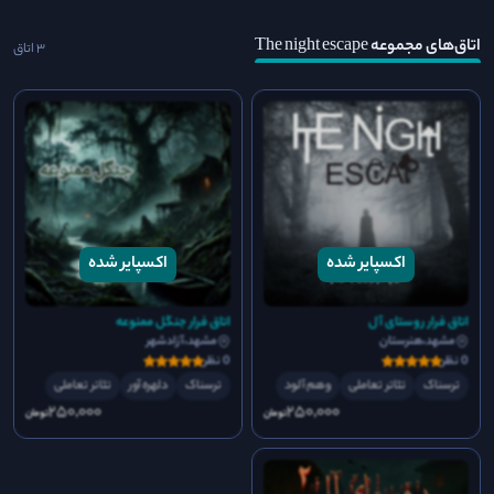
اتاق‌های مجموعه The night escape
3 اتاق
اتاق فرار روستای آل
اتاق فرار جنگل ممنوعه
مشهد،هنرستان
مشهد،آزادشهر
0 نظر
0 نظر
ترسناک
تئاتر تعاملی
وهم آلود
ترسناک
دلهره آور
تئاتر تعاملی
250٬000
250٬000
تومان
تومان