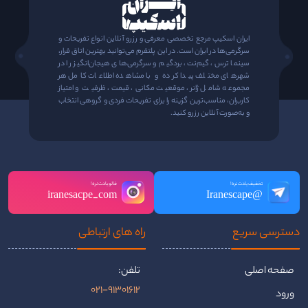
ایران اسکیپ مرجع تخصصی معرفی و رزرو آنلاین انواع تفریحات و
سرگرمی‌ها در ایران است. در این پلتفرم می‌توانید بهترین اتاق فرار،
سینما ترس، گیم‌نت، بردگیم و سرگرمی‌های هیجان‌انگیز را در
شهرهای مختلف پیدا کرده و با مشاهده اطلاعات کامل هر
مجموعه شامل ژانر، موقعیت مکانی، قیمت، ظرفیت و امتیاز
کاربران، مناسب‌ترین گزینه را برای تفریحات فردی و گروهی انتخاب
و به‌صورت آنلاین رزرو کنید.
تخفیف یادت نره!
فالو یادت نره!
iranesacpe_com
@Iranescape
دسترسی سریع
راه ‌های ارتباطی
صفحه اصلی
تلفن:
021-91301612
ورود