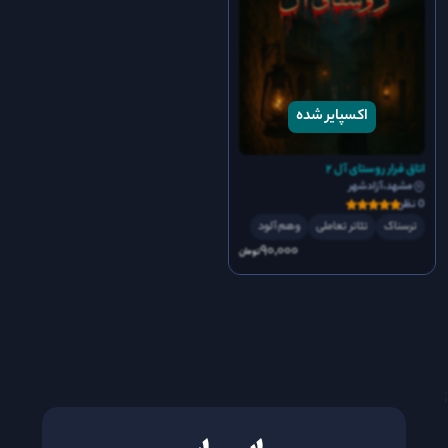
اتاق فرار روستای آل ۲
مشهد،آزادشهر
0 نظر
ترسناک
تئاتر تعاملی
وهم آلود
90٬000
تومان
;