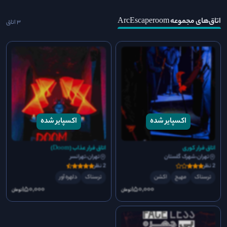
اتاق‌های مجموعه ArcEscaperoom
3 اتاق
اتاق فرار کوری
اتاق فرار عذاب (Doom)
تهران،شهرک گلستان
تهران،تهرانسر
2 نظر
2 نظر
ترسناک
مهیج
اکشن
ترسناک
دلهره آور
150٬000
150٬000
تومان
تومان