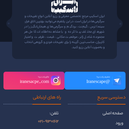
ایران اسکیپ مرجع تخصصی معرفی و رزرو آنلاین انواع تفریحات و
سرگرمی‌ها در ایران است. در این پلتفرم می‌توانید بهترین اتاق فرار،
سینما ترس، گیم‌نت، بردگیم و سرگرمی‌های هیجان‌انگیز را در
شهرهای مختلف پیدا کرده و با مشاهده اطلاعات کامل هر
مجموعه شامل ژانر، موقعیت مکانی، قیمت، ظرفیت و امتیاز
کاربران، مناسب‌ترین گزینه را برای تفریحات فردی و گروهی انتخاب
و به‌صورت آنلاین رزرو کنید.
تخفیف یادت نره!
فالو یادت نره!
iranesacpe_com
@Iranescape
دسترسی سریع
راه ‌های ارتباطی
صفحه اصلی
تلفن:
021-91301612
ورود