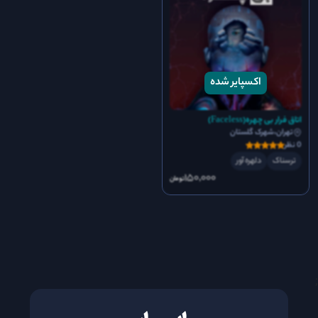
اتاق فرار بی چهره(Faceless)
تهران،شهرک گلستان
0 نظر
ترسناک
دلهره آور
150٬000
تومان
;