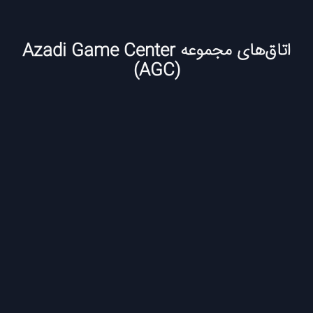
اتاق‌های مجموعه Azadi Game Center
(AGC)
توقف
اتاق
بازی
فرار
عملیات
ویژه
تهران،آزادی
Azadi
Game
Center
(AGC)
تومان
غیر قابل رزرو