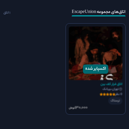
اتاق‌های مجموعه EscapeUnion
1 اتاق
اتاق فرار کف بین
تهران،بریانک
0 نظر
ترسناک
130٬000
تومان