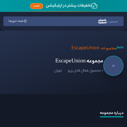
تخفیفات بیشتر در اپلیکیشن
نصب
همه شهرها
جستجو در
/
مجموعه EscapeUnion
خانه
مجموعه EscapeUnion
0 محصول فعال قابل رزرو
·
تهران
درباره مجموعه
این مجموعه اطلاعاتی درباره خودش ارائه نداده است.