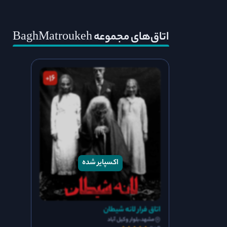
اتاق‌های مجموعه BaghMatroukeh
16
+
اتاق فرار لانه شیطان
مشهد،بلوار وکیل آباد