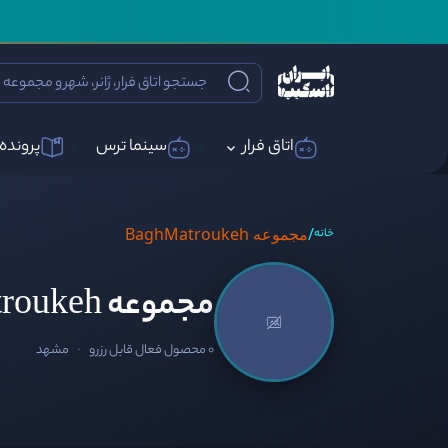
اتاق فرار
سینما ترس
پرونده 
/
مجموعه BaghMatroukeh
خانه
مجموعه BaghMatroukeh
0 محصول فعال قابل رزرو
·
مشهد