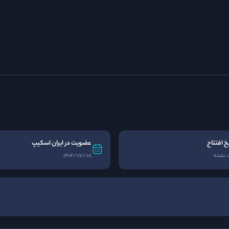
یخ افتتاح
عضویت در ایران اسکیپ
 نشده
1402/07/08