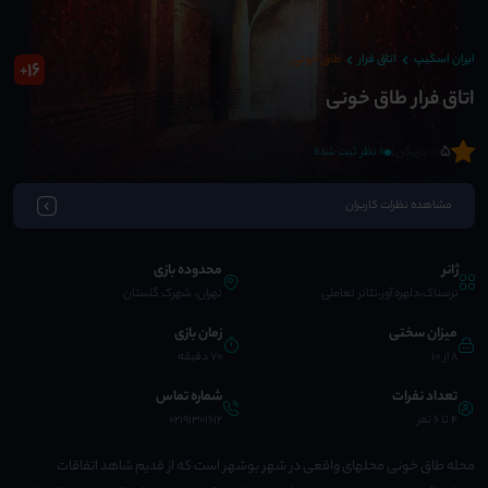
ایران اسکیپ
اتاق فرار
طاق خونی
16
+
اتاق فرار طاق خونی
5
(0 بازیکن)
0 نظر ثبت شده
مشاهده نظرات کاربران
ژانر
محدوده بازی
ترسناک،دلهره آور،تئاتر تعاملی
تهران، شهرک گلستان
میزان سختی
زمان بازی
8 از 10
70 دقیقه
تعداد نفرات
شماره تماس
4 تا 6 نفر
02191301612
محله طاق خونی محلهای واقعی در شهر بوشهر است که از قدیم شاهد اتفاقات