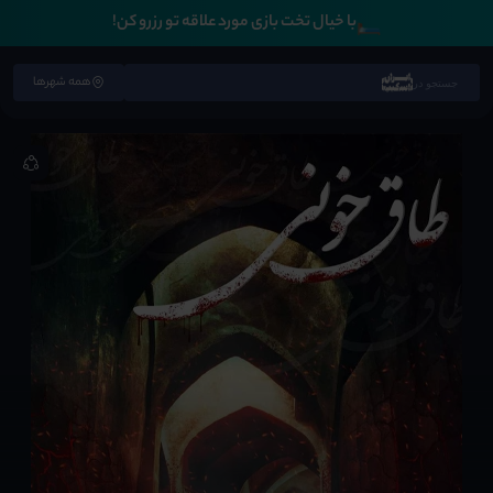
🛏️
با خیال تخت بازی مورد علاقه تو رزرو کن!
همه شهرها
جستجو در