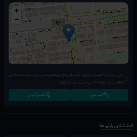
+
−
تهران، شهرک گلستان شهرک گلستان،بلوار زینعلی،نبش سروستان هشتم،زیر
املاک پدیده،پلاک ۶۶،درب سمت چپ،تک زنگ
مسیریابی
تاکسی آنلاین
امکانات و ویژگی ها