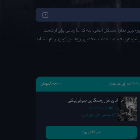
 خبری نداره.مشکل اصلی اینه که ما زمانی برای از دست
 شویم و به سمت مطب شخصی پروفسور آوین بریم تا شاید
یمت
80٬000
(به ازای هر نفر)
از:
تومان
اتاق فرار رستگاری بیولوژیکی
تهران، سعادت آباد
0 سانس خالی برای امروز
غیر قابل رزرو