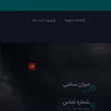
همه شهرها
ورود/ثبت نام
16
+
میزان سختی
7 از 10
شماره تماس
02191301612