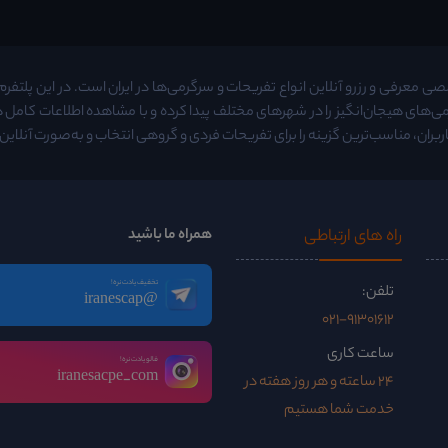
معرفی و رزرو آنلاین انواع تفریحات و سرگرمی‌ها در ایران است. در این پلتفرم م
ی‌های هیجان‌انگیز را در شهرهای مختلف پیدا کرده و با مشاهده اطلاعات کامل
ربران، مناسب‌ترین گزینه را برای تفریحات فردی و گروهی انتخاب و به‌صورت آنلاین ر
راه ‌های ارتباطی
همراه ما باشید
تخفیف یادت نره!
تلفن:
@iranescap
021-91301612
ساعت کاری
فالو یادت نره!
iranesacpe_com
24 ساعته و هر روز هفته در
خدمت شما هستیم