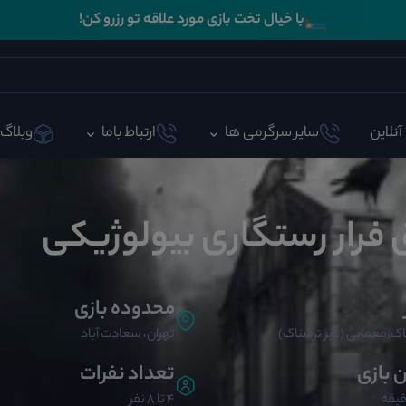
🛏️
با خیال تخت بازی مورد علاقه تو رزرو کن!
آنلاین
سایر سرگرمی ها
ارتباط باما
وبلاگ
ق فرار رستگاری بیولوژیکی
محدوده بازی
ک،معمایی (غیر ترسناک)
تهران، سعادت آباد
ن بازی
تعداد نفرات
4 تا 8 نفر