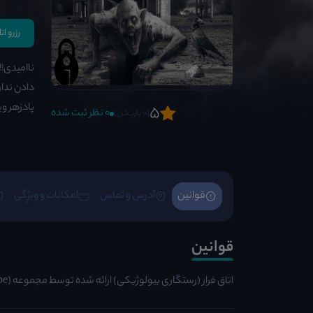
رزرو ا
ناامیدی!!
دادن ندا
پادزهر ویروس A114ر
5
0 نظر ثبت شده
(0 بازیکن)
قوانین
آدرس و تماس
امکانات و ویژِگی
قوانین
اتاق فرار (رستگاری بیولوژیکی) ارائه شده توسط مجموعه (BoomEscape)، این اتاق فرار در محله سعادت آباد واقع شده است.