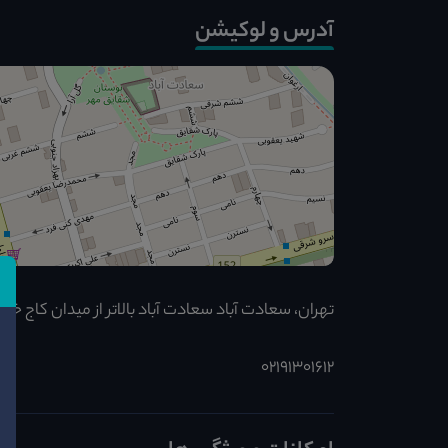
آدرس و لوکیشن
تهران، سعادت آباد سعادت آباد بالاتر از میدان کاج خیابان پن
02191301612