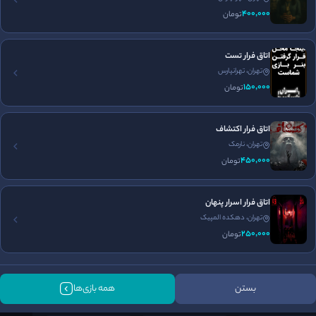
400٬000
تومان
اتاق فرار تست
برگزاری تولد
جای پارک مناسب
تهران، تهرانپارس
150٬000
تومان
اتاق فرار اکتشاف
تهران، نارمک
450٬000
تومان
اتاق فرار اسرار پنهان
تهران، دهکده المپیک
250٬000
تومان
فضا سازی
برخورد پرسنل
طراحی معما
5
5
5
/5
/5
/5
بستن
همه بازی‌ها