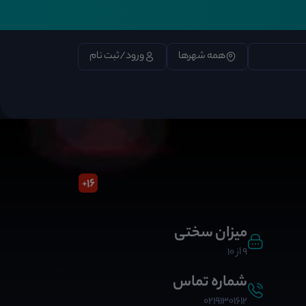
همه شهرها
ورود/ثبت نام
16
+
میزان سختی
9 از 10
شماره تماس
02191301612