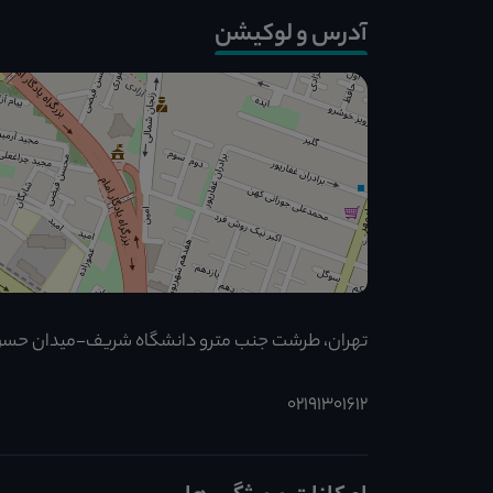
آدرس و لوکیشن
تهران، طرشت جنب مترو دانشگاه شریف-میدان حسن
02191301612