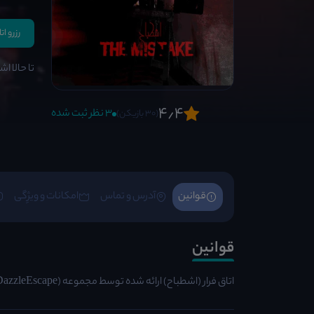
رزرو ات
تا حالا ا
4٫4
3 نظر ثبت شده
(30 بازیکن)
قوانین
آدرس و تماس
امکانات و ویژِگی
قوانین
اتاق فرار (اشطباح) ارائه شده توسط مجموعه (DazzleEscape)، این اتاق فرار در محله طرشت تهران واقع شده است.