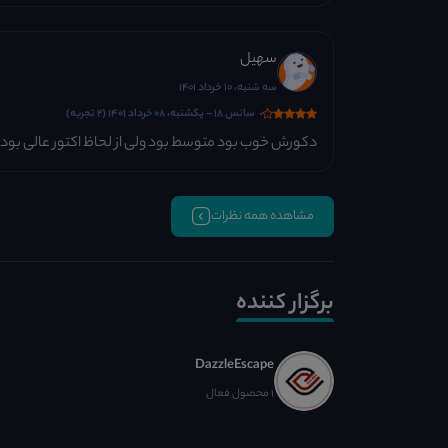
سهیل
سه شنبه، 10 خرداد 1401
سانس 18 - یکشنبه، 08 خرداد 1401 (2 تجربه)
دکورش خوب بود متوسط بود ولی از لحاظ اکتور عالی ب
مشاهده همه نظرات
برگزار کننده
DazzleEscape
1 محصول فعال