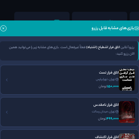
برگزاری تولد
جای پارک مناسب
بازی‌های مشابه قابل رزرو
رزرو آنلاین
اتاق فرار اشطباح (اشتباه)
فعلاً غیرفعال است. بازی‌های مشابه زیر را می‌توانید همین
الان رزرو کنید:
اتاق فرار تست
تهران، تهرانپارس
150٬000
تومان
اتاق فرار نامقدس
تهران، میدان رسالت
فضا سازی
برخورد پرسنل
طراحی معما
499٬000
تومان
4٫3
5
3٫7
/5
/5
/5
اتاق فرار اکتشاف