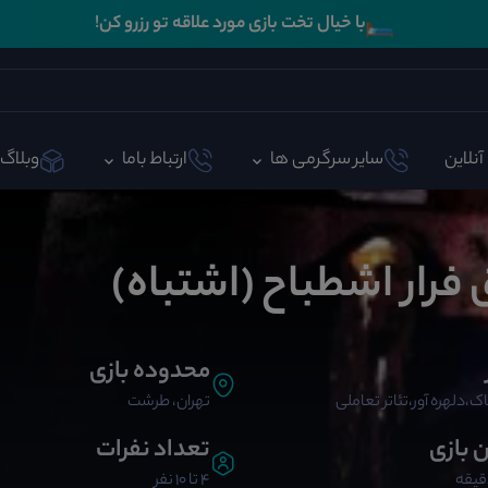
🛏️
با خیال تخت بازی مورد علاقه تو رزرو کن!
آنلاین
سایر سرگرمی ها
ارتباط باما
وبلاگ
 فرار اشطباح (اشتباه)
محدوده بازی
ک،دلهره آور،تئاتر تعاملی
تهران، طرشت
ن بازی
تعداد نفرات
4 تا 10 نفر