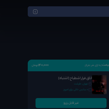
یمت
140٬000
(به ازای هر نفر)
از:
تومان
اتاق فرار اشطباح (اشتباه)
تهران، طرشت
0 سانس خالی برای امروز
غیر قابل رزرو