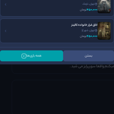
تهران، نارمک
داستان
سرگرمی
اجرای بازی
450٬000
تومان
4
4٫3
5
/5
/5
/5
اتاق فرار خانواده کالینز
تهران، شهر آرا
450٬000
تومان
بستن
همه بازی‌ها
ن ، اکت ها عالی سرعت اکت دیوانه کننده س با توجه ب اینکه تجربه
میکنم واقعا سورپرایز می شید .