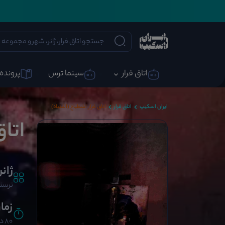
اتاق فرار
سینما ترس
پرونده 
ایران اسکیپ
اتاق فرار
اتاق فرار اشطباح (اشتباه)
اتاق
ژانر
ترسنا
زما
80 دقیقه