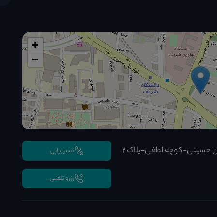
+
−
 حسینی-کوچه لطفی-پلاک 2
مسیریابی
رزرو تلفنی