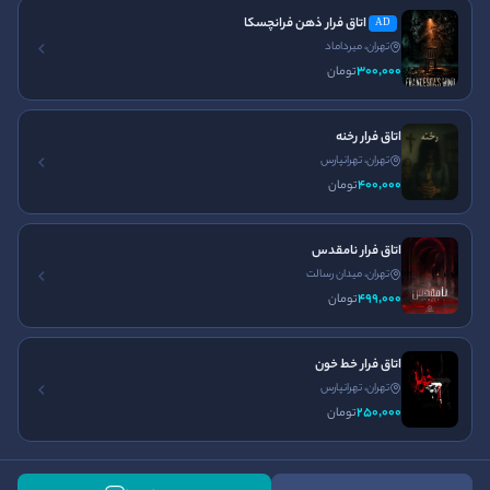
021-91301612
ورود
اتاق فرار ذهن فرانچسکا
AD
ساعت کاری
تهران، میرداماد
تماس با ما
300٬000
تومان
24 ساعته و هر روز هفته در
قوانین و مقررات
خدمت شما هستیم
مجله ایران اسکیپ
اتاق فرار رخنه
تهران، تهرانپارس
نصب اپلیکیشن ایران اسکیپ
400٬000
تومان
اتاق فرار نامقدس
تهران، میدان رسالت
499٬000
تومان
اتاق فرار ترسناک
اتاق فرار اصفهان
اتاق فرار تهران
اتاق فرار غیر ترسناک
اتاق فرار کرج
اتاق فرار خط خون
اتاق فرار مشهد
پرونده آنلاین
سینما ترس
تهران، تهرانپارس
250٬000
تومان
اتاق فرار فال شیطانی
طراحی و توسعه با
توسط تیم توسعه پایا