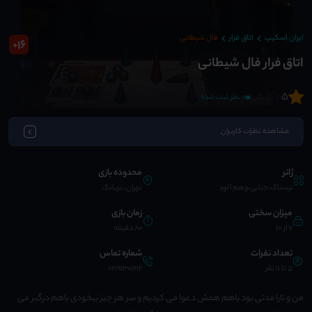
ایران اسکیپ
اتاق فرار
فال شیطانی
16
+
اتاق فرار فال شیطانی
5
(0 بازیکن)
0 نظر ثبت شده
مشاهده نظرات کاربران
ژانر
محدوده بازی
ترسناک،جنایی،وهم آلود
تهران، بریانک
میزان سختی
زمان بازی
7 از 10
80 دقیقه
تعداد نفرات
شماره تماس
5 تا 11 نفر
02191301612
من و تارا مدتی بود باهم همش دعوا می کردیم و سر هر چیز بیخودی باهم درگیر می