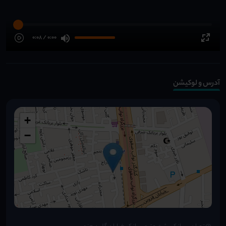
0:00 / 0:08
آدرس و لوکیشن
+
−