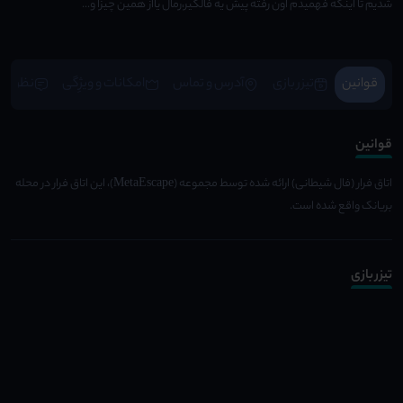
شدیم تا اینکه فهمیدم اون رفته پیش یه فالگیر،رمال یااز همین چیزا و...
قوانین
تیزر بازی
آدرس و تماس
امکانات و ویژِگی
نظرات
قوانین
اتاق فرار (فال شیطانی) ارائه شده توسط مجموعه (MetaEscape)، این اتاق فرار در محله
بریانک واقع شده است.
تیزر بازی