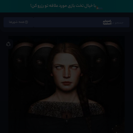
🛏️
با خیال تخت بازی مورد علاقه تو رزرو کن!
همه شهرها
جستجو در