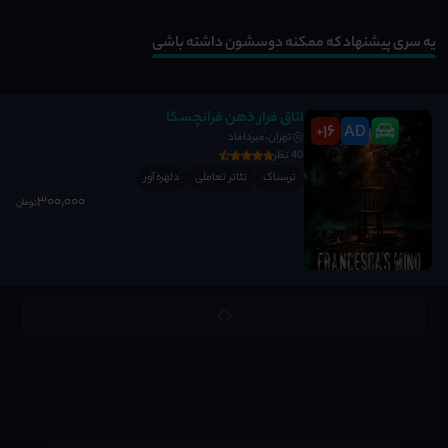
یه سری پیشنهاد که ممکنه دوسشون داشته باشی
اتاق فرار ذهن فرانچسکا
16
AD
+
تهران،میرداماد
40 نظر
ترسناک
تئاتر تعاملی
دلهره آور
300٬000
تومان
;