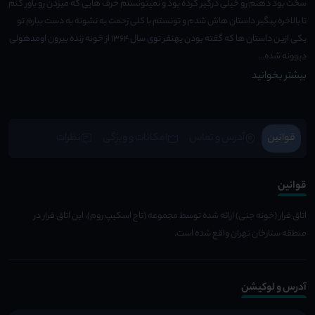
سخت بود ذهنم رو خیلی درگیر کرده بود و نمیتونستم حرف هایی که میزدن رو باور کنم
تا بالاخره پیگیر داستان هاش شدم و تونستم با کلی زحمت یه نشونه به دست بیارم تو
یکی ازین داستان ها که گفته بودن یهنفر توی سال ۱۳۶۴ از خونه زنده بیرون اومدهولی
دیوونه شده...
بیشتر بخوانید
قوانین
آدرس و تماس
امکانات و ویژِگی
نظرات
قوانین
اتاق فرار (خونه جنی) ارائه شده توسط مجموعه (تاج اسکیپ روم)، این اتاق فرار در
منطقه ستارخان تهران واقع شده است.
آدرس و لوکیشن