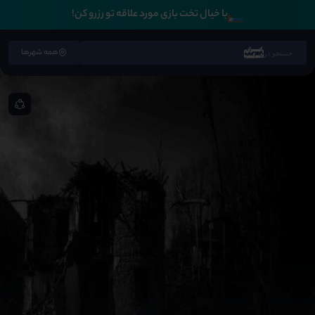
🛏️
با خیال تخت بازی مورد علاقه تو رزرو کن!
همه شهرها
جستجو در