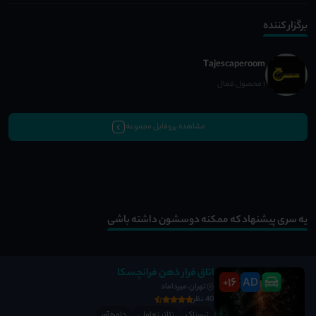
برگزار کننده
Tajescaperoom
1 محصول فعال
مشاهده پروفایل مجموعه
یه سری پیشنهاد که ممکنه دوسشون داشته باشی
اتاق فرار ذهن فرانچسکا
16
AD
+
تهران،میرداماد
40 نظر
ترسناک
تئاتر تعاملی
دلهره آور