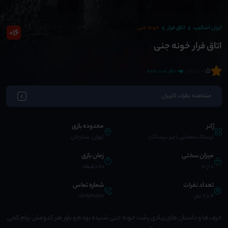
ایران اسکیپ
اتاق فرار
خونه جنی
16
+
اتاق فرار خونه جنی
5
(0 بازیکن)
0 نظر ثبت شده
مشاهده نظرات کاربران
ژانر
محدوده بازی
ترسناک،معمایی (غیر ترسناک)
تهران، ستارخان
میزان سختی
زمان بازی
8 از 10
70 دقیقه
تعداد نفرات
شماره تماس
4 تا 6 نفر
02191301612
حرف ها و داستان های زیادی پشت خونه جنی شنیده بودم و باور هر کدومش برام کمی