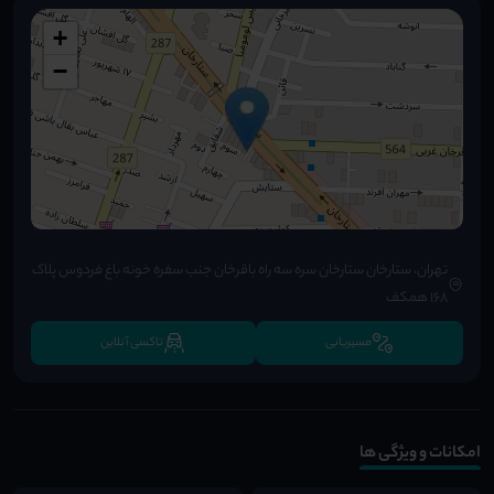
+
−
تهران، ستارخان ستارخان سره سه راه باقرخان جنب سفره خونه باغ فردوس پلاک
۱۶۸ همکف
مسیریابی
تاکسی آنلاین
امکانات و ویژگی ها