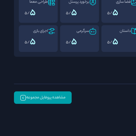
فضا سازی
برخورد پرسنل
طراحی معما
5
5
5
/5
/5
/5
داستان
سرگرمی
اجرای بازی
5
5
5
/5
/5
/5
مشاهده پروفایل مجموعه