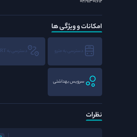
02191301612
امکانات و ویژگی ها
دسترسی به مترو
دسترسی به BRT
سرویس بهداشتی
نظرات