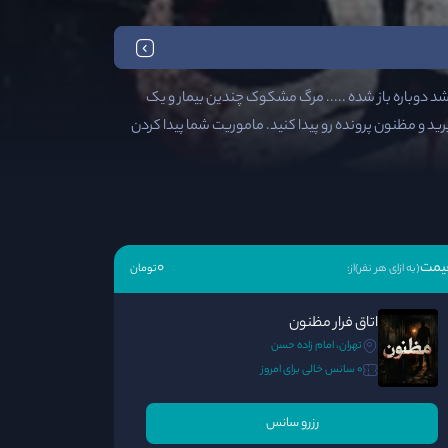
دوباره باز شده ..... مرگ مشکوک چندین بیمار و یک
رید و مظنون پرونده رو پیدا کنید. ماموریت شما پیدا کردن
یمت
0
(به ازای هر نفر)
از:
تومان
اتاق فرار مظنون
تهران، امام زاده حسن
0 سانس خالی برای امروز
رزرو سانس