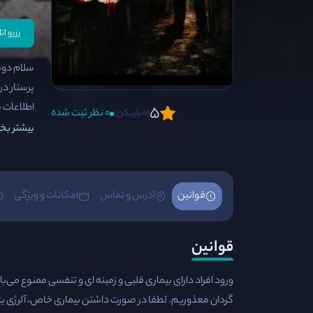
رزرو ا
سلام دوس
پرستار در
اطلاعات 
5
0 نظر ثبت شده
(0 بازیکن)
بیشتر بخو
قوانین
آدرس و تماس
امکانات و ویژِگی
قوانین
ورود افراد دارای بیماری قلبی و زمینه ای و تنفسی ممنوع می‌ب
گردان معذوریم. لطفا در صورت داشتن بیماری خاص، آلرژی یا ف