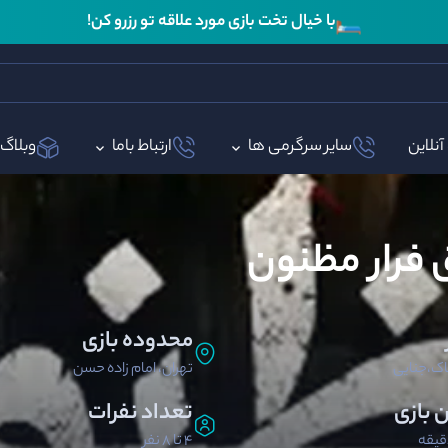
🛏️
با خیال تخت بازی مورد علاقه تو رزرو کن!
آنلاین
سایر سرگرمی ها
ارتباط باما
وبلاگ
ق فرار مظنون
محدوده بازی
اک،جنایی
تهران، امام زاده حسن
ن بازی
تعداد نفرات
4 تا 8 نفر