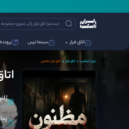
اتاق فرار
سینما ترس
پرونده 
ایران اسکیپ
اتاق فرار
اتاق فرار مظنون
اتا
ژانر
ترسن
زما
80 دقیقه