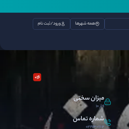
همه شهرها
ورود/ثبت نام
16
+
میزان سختی
9 از 10
شماره تماس
02191301612