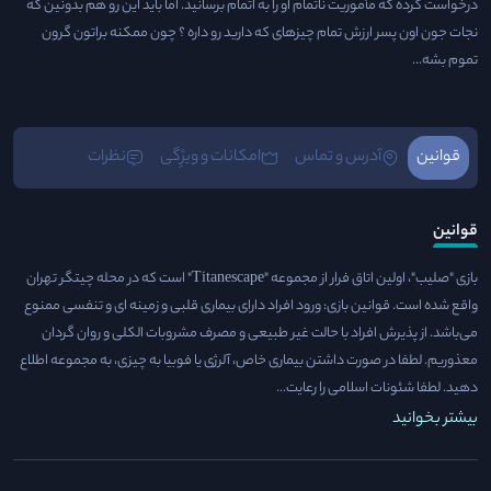
درخواست کرده که مأموریت ناتمام او را به اتمام برسانید. اما باید این رو هم بدونین که
نجات جون اون پسر ارزش تمام چیزهای که دارید رو داره ؟ چون ممکنه براتون گرون
تموم بشه...
قوانین
آدرس و تماس
امکانات و ویژِگی
نظرات
قوانین
بازی "صلیب"، اولین اتاق فرار از مجموعه "Titanescape" است که در محله چیتگر تهران​
واقع شده است. قوانین بازی: ورود افراد دارای بیماری قلبی و زمینه ای و تنفسی ممنوع
می‌باشد. از پذیرش افراد با حالت غیر طبیعی و مصرف مشروبات الکلی و روان گردان
معذوریم. لطفا در صورت داشتن بیماری خاص، آلرژی یا فوبیا به چیزی، به مجموعه اطلاع
دهید. لطفا شئونات اسلامی را رعایت...
بیشتر بخوانید