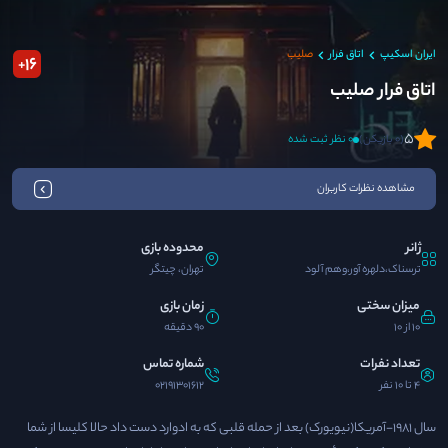
ایران اسکیپ
اتاق فرار
صلیب
16
+
اتاق فرار صلیب
5
(0 بازیکن)
0 نظر ثبت شده
مشاهده نظرات کاربران
ژانر
محدوده بازی
ترسناک،دلهره آور،وهم آلود
تهران، چیتگر
میزان سختی
زمان بازی
10 از 10
90 دقیقه
تعداد نفرات
شماره تماس
4 تا 10 نفر
02191301612
سال ۱۹۸۱-آمریکا(نیویورک) بعد از حمله قلبی که به ادوارد دست داد حالا کلیسا از شما