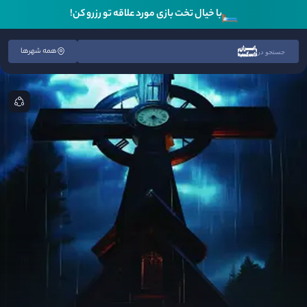
🛏️
با خیال تخت بازی مورد علاقه تو رزرو کن!
همه شهرها
جستجو در