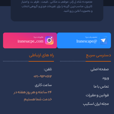
مجموعه شامل ژانر، موقعیت مکانی، قیمت، ظرفیت و امتیاز
کاربران، مناسب‌ترین گزینه را برای تفریحات فردی و گروهی انتخاب
و به‌صورت آنلاین رزرو کنید.
تخفیف یادت نره!
فالو یادت نره!
iranesacpe_com
@Iranescape
دسترسی سریع
راه ‌های ارتباطی
صفحه اصلی
تلفن:
021-91301612
ورود
ساعت کاری
تماس با ما
24 ساعته و هر روز هفته در
قوانین و مقررات
خدمت شما هستیم
مجله ایران اسکیپ