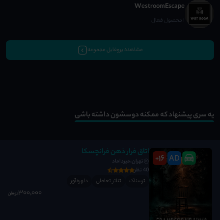
WestroomEscape
1 محصول فعال
مشاهده پروفایل مجموعه
یه سری پیشنهاد که ممکنه دوسشون داشته باشی
اتاق فرار ذهن فرانچسکا
16
AD
+
تهران،میرداماد
40 نظر
ترسناک
تئاتر تعاملی
دلهره آور
300٬000
تومان