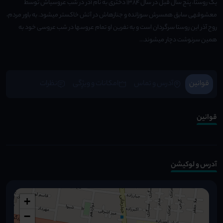
یک روستا، پنج سال قبل در سال ۱۳۸۴ دختری به نام آذر در شب عروسیاش توسط
معشوقهی سابق همسرش سوزانده و جنازهاش در آتش خاکستر میشود. به باور مردم،
روح آذر این روستا سرگردان است و به نفرین او تمام عروسها در شب عروسی خود به
همین سرنوشت دچار میشوند...
قوانین
آدرس و تماس
امکانات و ویژِگی
نظرات
قوانین
آدرس و لوکیشن
+
−