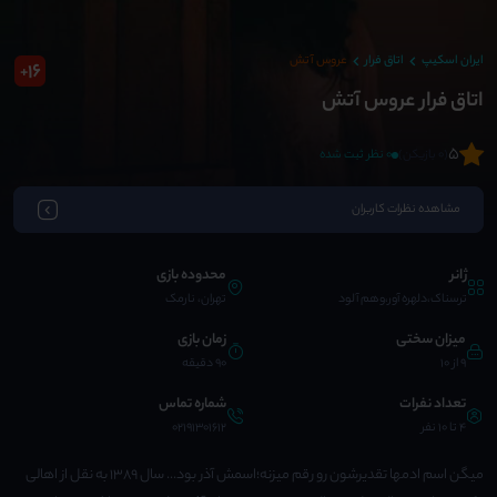
ایران اسکیپ
اتاق فرار
عروس آتش
16
+
اتاق فرار عروس آتش
5
(0 بازیکن)
0 نظر ثبت شده
مشاهده نظرات کاربران
ژانر
محدوده بازی
ترسناک،دلهره آور،وهم آلود
تهران، نارمک
میزان سختی
زمان بازی
9 از 10
90 دقیقه
تعداد نفرات
شماره تماس
4 تا 10 نفر
02191301612
میگن اسم ادمها تقدیرشون رو رقم میزنه؛اسمش آذر بود... سال ۱۳۸۹ به نقل از اهالی