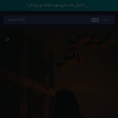
🛏️
با خیال تخت بازی مورد علاقه تو رزرو کن!
همه شهرها
جستجو در