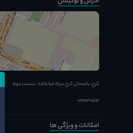
آدرس و لوکیشن
کرج، باغستان کرج.سراه میانجاده .بنبست دوم
02191301612
امکانات و ویژگی ها