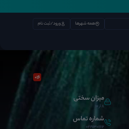
همه شهرها
ورود/ثبت نام
16
+
میزان سختی
8 از 10
شماره تماس
02191301612