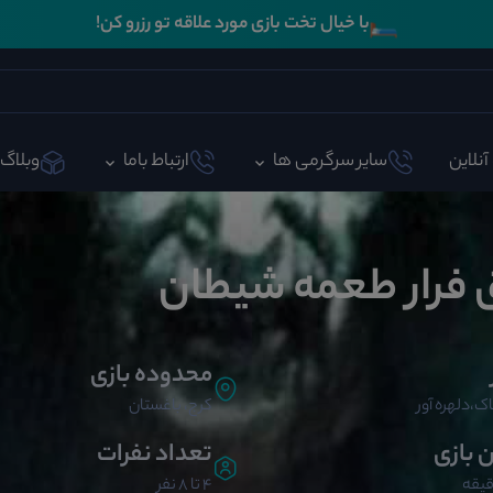
🛏️
با خیال تخت بازی مورد علاقه تو رزرو کن!
آنلاین
سایر سرگرمی ها
ارتباط باما
وبلاگ
ق فرار طعمه شیطان
محدوده بازی
ک،دلهره آور
کرج، باغستان
ن بازی
تعداد نفرات
4 تا 8 نفر