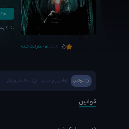
رزرو ا
یک گروه 
5
0 نظر ثبت شده
(0 بازیکن)
قوانین
آدرس و تماس
امکانات و ویژِگی
قوانین