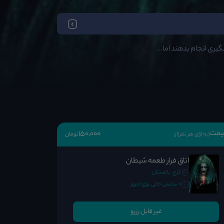
یری انجام بدهند اما...
یمت
150٬000
(به ازای هر نفر)
از:
تومان
اتاق فرار طعمه شیطان
کرج، باغستان
0 سانس خالی برای امروز
غیر قابل رزرو