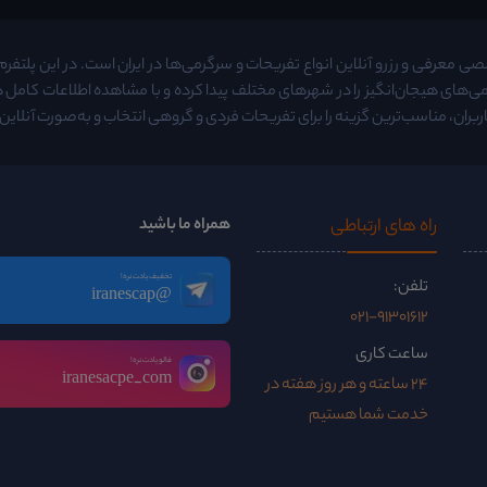
معرفی و رزرو آنلاین انواع تفریحات و سرگرمی‌ها در ایران است. در این پلتفرم م
ی‌های هیجان‌انگیز را در شهرهای مختلف پیدا کرده و با مشاهده اطلاعات کامل
ربران، مناسب‌ترین گزینه را برای تفریحات فردی و گروهی انتخاب و به‌صورت آنلاین ر
راه ‌های ارتباطی
همراه ما باشید
تخفیف یادت نره!
تلفن:
@iranescap
021-91301612
ساعت کاری
فالو یادت نره!
iranesacpe_com
24 ساعته و هر روز هفته در
خدمت شما هستیم