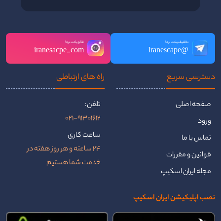
تخفیف یادت نره!
فالو یادت نره!
iranesacpe_com
@Iranescape
دسترسی سریع
راه ‌های ارتباطی
صفحه اصلی
تلفن:
021-91301612
ورود
ساعت کاری
تماس با ما
24 ساعته و هر روز هفته در
قوانین و مقررات
خدمت شما هستیم
مجله ایران اسکیپ
نصب اپلیکیشن ایران اسکیپ