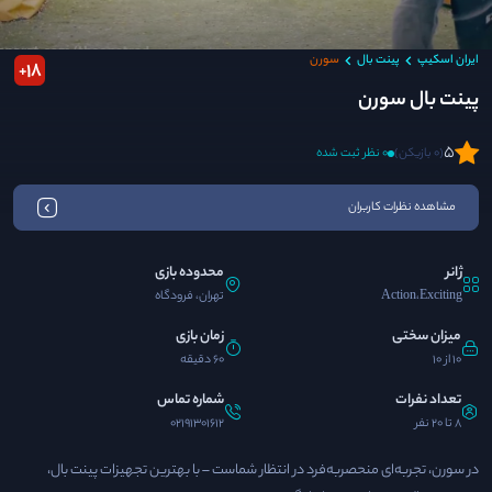
ایران اسکیپ
پینت بال
سورن
18
+
پینت بال سورن
5
(0 بازیکن)
0 نظر ثبت شده
مشاهده نظرات کاربران
ژانر
محدوده بازی
Action،Exciting
تهران، فرودگاه
میزان سختی
زمان بازی
10 از 10
60 دقیقه
تعداد نفرات
شماره تماس
8 تا 20 نفر
02191301612
در سورن، تجربه‌ای منحصربه‌فرد در انتظار شماست – با بهترین تجهیزات پینت بال،