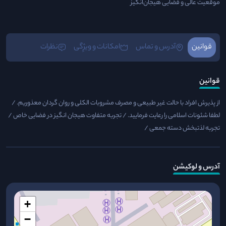
موقعیت عالی و فضایی هیجان‌انگیز
قوانین
آدرس و تماس
امکانات و ویژِگی
نظرات
قوانین
از پذیرش افراد با حالت غیر طبیعی و مصرف مشروبات الکلی و روان گردان معذوریم. /​
لطفا شئونات اسلامی را رعایت فرمایید. / تجربه متفاوت هیجان انگیز در فضایی خاص /
تجربه لذتبخش دسته جمعی /
آدرس و لوکیشن
+
−