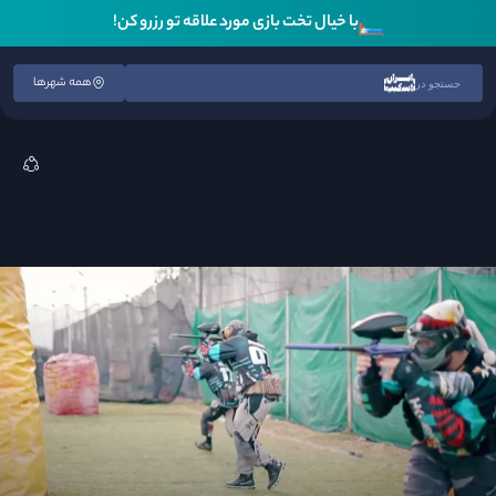
🛏️
با خیال تخت بازی مورد علاقه تو رزرو کن!
همه شهرها
جستجو در